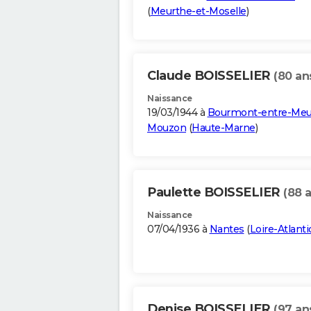
(
Meurthe-et-Moselle
)
Claude BOISSELIER
(80 an
Naissance
19/03/1944 à
Bourmont-entre-Meu
Mouzon
(
Haute-Marne
)
Paulette BOISSELIER
(88 
Naissance
07/04/1936 à
Nantes
(
Loire-Atlant
Denise BOISSELIER
(97 an