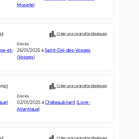
Moselle
)
s)
Créer une cagnotte obsèques
Décès
se-et-
26/01/2025 à
Saint-Dié-des-Vosges
(
Vosges
)
ans)
Créer une cagnotte obsèques
Décès
ique
)
02/01/2025 à
Châteaubriant
(
Loire-
Atlantique
)
s)
Créer une cagnotte obsèques