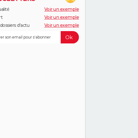
alité
Voir un exemple
rt
Voir un exemple
dossiers d'actu
Voir un exemple