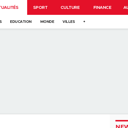
TUALITÉS
SPORT
CULTURE
FINANCE
A
S
EDUCATION
MONDE
VILLES
+
NEW