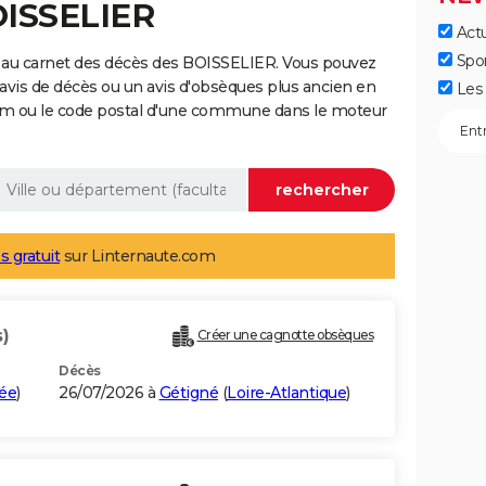
OISSELIER
Actu
Spo
 au carnet des décès des BOISSELIER. Vous pouvez
 avis de décès ou un avis d'obsèques plus ancien en
Les 
nom ou le code postal d'une commune dans le moteur
s gratuit
sur Linternaute.com
)
Créer une cagnotte obsèques
Décès
ée
)
26/07/2026 à
Gétigné
(
Loire-Atlantique
)