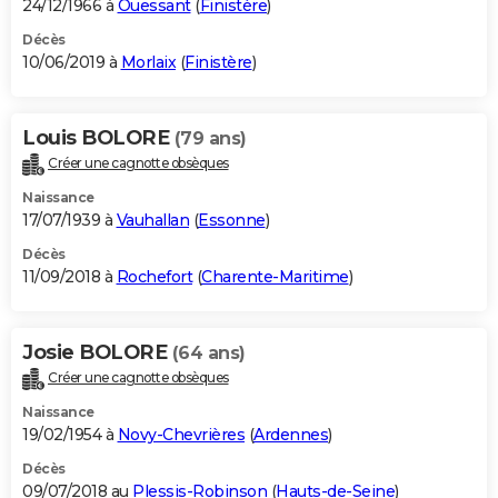
24/12/1966 à
Ouessant
(
Finistère
)
Décès
10/06/2019 à
Morlaix
(
Finistère
)
Louis BOLORE
(79 ans)
Créer une cagnotte obsèques
Naissance
17/07/1939 à
Vauhallan
(
Essonne
)
Décès
11/09/2018 à
Rochefort
(
Charente-Maritime
)
Josie BOLORE
(64 ans)
Créer une cagnotte obsèques
Naissance
19/02/1954 à
Novy-Chevrières
(
Ardennes
)
Décès
09/07/2018 au
Plessis-Robinson
(
Hauts-de-Seine
)