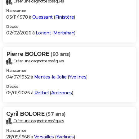
Créer une cagnotte obsèques
City break
Voyage de noces
Climat
Destinations
Voyage nature
Forum
+
PHOTO
Naissance
03/11/1978 à
Ouessant
(
Finistère
)
GUIDES D'ACHAT
Décès
02/02/2026 à
Lorient
(
Morbihan
)
BONS PLANS
CARTE DE VOEUX
Pierre BOLORE
(93 ans)
Carte Bonne année
Carte Pâques
Carte de Noël
Carte Saint-Valentin
Carte d'anniversaire
DICTIONNAIRE
Créer une cagnotte obsèques
Biographies
Expressions
Dictionnaire
Citations
Proverbes
PROGRAMME TV
Naissance
04/07/1932 à
Mantes-la-Jolie
(
Yvelines
)
COPAINS D'AVANT
Décès
05/01/2026 à
Rethel
(
Ardennes
)
Se connecter
Collèges
Universités
Service militaire
S'inscrire
Lycées
Primaires
Entreprises
Avis de recherche
AVIS DE DÉCÈS
FORUM
Cyril BOLORE
(57 ans)
Lifestyle
Sport
Television
Cinema
Bricolage
Culture
Auto
Voyage
Créer une cagnotte obsèques
Naissance
28/09/1968 à
Versailles
(
Yvelines
)