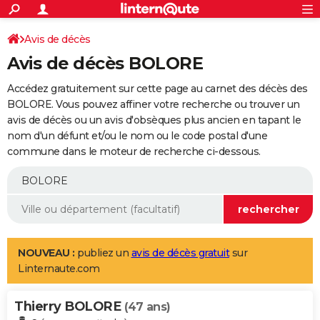
ACTUALITÉS
Connexion
S'inscrire
Avis de décès
Rechercher
Société
Education
Villes
Politique
Faits Divers
Monde
+
SPORT
Avis de décès BOLORE
Football
Cyclisme
Forum
Coupe du monde 2026
Tennis
Rugby
CULTURE
Accédez gratuitement sur cette page au carnet des décès des
TNT
Cinéma
Musique
Programme TV
Streaming
Sorties cinéma
+
BOLORE. Vous pouvez affiner votre recherche ou trouver un
FINANCE
avis de décès ou un avis d'obsèques plus ancien en tapant le
Impôts
Immobilier
Banque
Crédit
Retraite
Epargne
Risques naturels par ville
Assurance
AUTO
nom d'un défunt et/ou le nom ou le code postal d'une
commune dans le moteur de recherche ci-dessous.
Réserver un essai
Berlines
Forum auto
Essais
Citadines
SUV
+
HIGH-TECH
Meilleur smartphone
Ordinateurs
Guide high-tech
Mobiles
Internet
Jeux vidéo
+
BRICOLAGE
Aménagement intérieur
Cuisine
Jardinage
+
Forum
Extérieur
Salle de bains
Rangement
WEEK-END
Escapades
Expositions
Week-end nature
Guides de France
Patrimoine
Musées
+
LIFESTYLE
NOUVEAU :
publiez un
avis de décès gratuit
sur
Linternaute.com
Bien-être
Mode
+
Art de vivre
Loisirs
Modes de vie
SANTE
Thierry BOLORE
Guide de la santé
Médicaments
+
Alimentation
Maladies
Sommeil
(47 ans)
VOYAGE