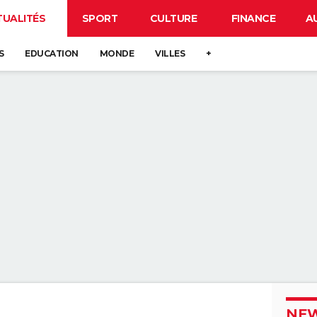
TUALITÉS
SPORT
CULTURE
FINANCE
A
S
EDUCATION
MONDE
VILLES
+
NEW