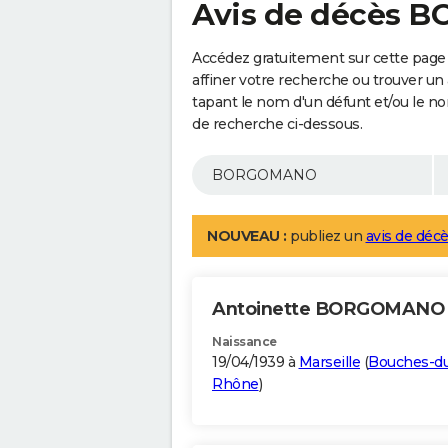
Avis de décès
Accédez gratuitement sur cette pag
affiner votre recherche ou trouver un
tapant le nom d'un défunt et/ou le 
de recherche ci-dessous.
NOUVEAU :
publiez un
avis de décè
Antoinette BORGOMAN
Naissance
19/04/1939 à
Marseille
(
Bouches-d
Rhône
)