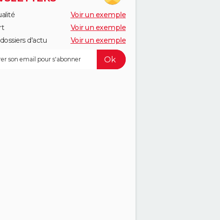
alité
Voir un exemple
rt
Voir un exemple
dossiers d'actu
Voir un exemple