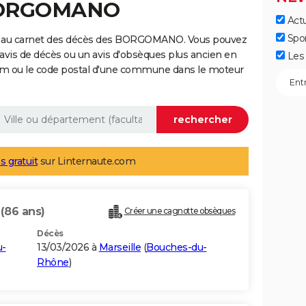
 BORGOMANO
Actu
Spo
e au carnet des décès des BORGOMANO. Vous pouvez
 avis de décès ou un avis d'obsèques plus ancien en
Les 
nom ou le code postal d'une commune dans le moteur
s gratuit
sur Linternaute.com
O
(86 ans)
Créer une cagnotte obsèques
Décès
u-
13/03/2026 à
Marseille
(
Bouches-du-
Rhône
)