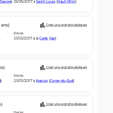
(
Savoie
)
25/05/2017 à
Saint-Louis
(
Haut-Rhin
)
 ans)
Créer une cagnotte obsèques
Décès
-
31/03/2017 à la
Celle
(
Var
)
ns)
Créer une cagnotte obsèques
Décès
d
)
23/01/2017 à
Ajaccio
(
Corse-du-Sud
)
s)
Créer une cagnotte obsèques
Décès