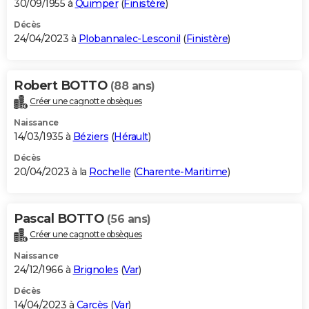
30/09/1955 à
Quimper
(
Finistère
)
Décès
24/04/2023 à
Plobannalec-Lesconil
(
Finistère
)
Robert BOTTO
(88 ans)
Créer une cagnotte obsèques
Naissance
14/03/1935 à
Béziers
(
Hérault
)
Décès
20/04/2023 à la
Rochelle
(
Charente-Maritime
)
Pascal BOTTO
(56 ans)
Créer une cagnotte obsèques
Naissance
24/12/1966 à
Brignoles
(
Var
)
Décès
14/04/2023 à
Carcès
(
Var
)