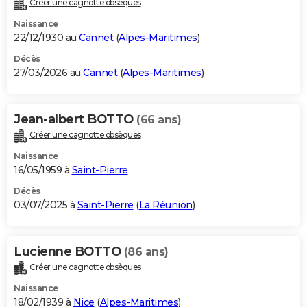
Créer une cagnotte obsèques
City break
Voyage de noces
Climat
Destinations
Voyage nature
Forum
+
PHOTO
Naissance
22/12/1930 au
Cannet
(
Alpes-Maritimes
)
GUIDES D'ACHAT
Décès
27/03/2026 au
Cannet
(
Alpes-Maritimes
)
BONS PLANS
CARTE DE VOEUX
Jean-albert BOTTO
(66 ans)
Carte Bonne année
Carte Pâques
Carte de Noël
Carte Saint-Valentin
Carte d'anniversaire
DICTIONNAIRE
Créer une cagnotte obsèques
Biographies
Expressions
Dictionnaire
Citations
Proverbes
PROGRAMME TV
Naissance
16/05/1959 à
Saint-Pierre
COPAINS D'AVANT
Décès
03/07/2025 à
Saint-Pierre
(
La Réunion
)
Se connecter
Collèges
Universités
Service militaire
S'inscrire
Lycées
Primaires
Entreprises
Avis de recherche
AVIS DE DÉCÈS
FORUM
Lucienne BOTTO
(86 ans)
Lifestyle
Sport
Television
Cinema
Bricolage
Culture
Auto
Voyage
Créer une cagnotte obsèques
Naissance
18/02/1939 à
Nice
(
Alpes-Maritimes
)