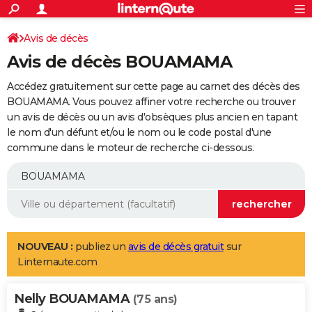
ACTUALITÉS
Connexion
S'inscrire
Avis de décès
Rechercher
Société
Education
Villes
Politique
Faits Divers
Monde
+
SPORT
Avis de décès BOUAMAMA
Football
Cyclisme
Forum
Coupe du monde 2026
Tennis
Rugby
CULTURE
Accédez gratuitement sur cette page au carnet des décès des
TNT
Cinéma
Musique
Programme TV
Streaming
Sorties cinéma
+
BOUAMAMA. Vous pouvez affiner votre recherche ou trouver
FINANCE
un avis de décès ou un avis d'obsèques plus ancien en tapant
Impôts
Immobilier
Banque
Crédit
Retraite
Epargne
Risques naturels par ville
Assurance
AUTO
le nom d'un défunt et/ou le nom ou le code postal d'une
commune dans le moteur de recherche ci-dessous.
Réserver un essai
Berlines
Forum auto
Essais
Citadines
SUV
+
HIGH-TECH
Meilleur smartphone
Ordinateurs
Guide high-tech
Mobiles
Internet
Jeux vidéo
+
BRICOLAGE
Aménagement intérieur
Cuisine
Jardinage
+
Forum
Extérieur
Salle de bains
Rangement
WEEK-END
Escapades
Expositions
Week-end nature
Guides de France
Patrimoine
Musées
+
LIFESTYLE
NOUVEAU :
publiez un
avis de décès gratuit
sur
Linternaute.com
Bien-être
Mode
+
Art de vivre
Loisirs
Modes de vie
SANTE
Nelly BOUAMAMA
Guide de la santé
Médicaments
+
Alimentation
Maladies
Sommeil
(75 ans)
VOYAGE