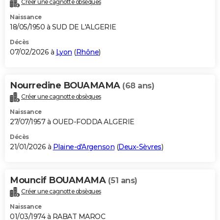
Créer une cagnotte obsèques
City break
Voyage de noces
Climat
Destinations
Voyage nature
Forum
+
PHOTO
Naissance
18/05/1950 à SUD DE L'ALGERIE
GUIDES D'ACHAT
Décès
07/02/2026 à
Lyon
(
Rhône
)
BONS PLANS
CARTE DE VOEUX
Nourredine BOUAMAMA
(68 ans)
Carte Bonne année
Carte Pâques
Carte de Noël
Carte Saint-Valentin
Carte d'anniversaire
DICTIONNAIRE
Créer une cagnotte obsèques
Biographies
Expressions
Dictionnaire
Citations
Proverbes
PROGRAMME TV
Naissance
27/07/1957 à OUED-FODDA ALGERIE
COPAINS D'AVANT
Décès
21/01/2026 à
Plaine-d'Argenson
(
Deux-Sèvres
)
Se connecter
Collèges
Universités
Service militaire
S'inscrire
Lycées
Primaires
Entreprises
Avis de recherche
AVIS DE DÉCÈS
FORUM
Mouncif BOUAMAMA
(51 ans)
Lifestyle
Sport
Television
Cinema
Bricolage
Culture
Auto
Voyage
Créer une cagnotte obsèques
Naissance
01/03/1974 à RABAT MAROC