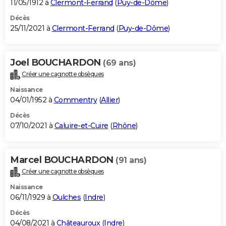
11/05/1912 à
Clermont-Ferrand
(
Puy-de-Dôme
)
Décès
25/11/2021 à
Clermont-Ferrand
(
Puy-de-Dôme
)
Joel BOUCHARDON
(69 ans)
Créer une cagnotte obsèques
Naissance
04/01/1952 à
Commentry
(
Allier
)
Décès
07/10/2021 à
Caluire-et-Cuire
(
Rhône
)
Marcel BOUCHARDON
(91 ans)
Créer une cagnotte obsèques
Naissance
06/11/1929 à
Oulches
(
Indre
)
Décès
04/08/2021 à
Châteauroux
(
Indre
)