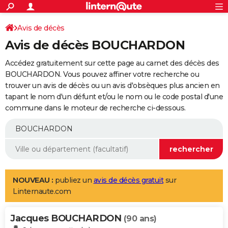
ACTUALITÉS
Connexion
S'inscrire
Avis de décès
Rechercher
Société
Education
Villes
Politique
Faits Divers
Monde
+
SPORT
Avis de décès BOUCHARDON
Football
Cyclisme
Forum
Coupe du monde 2026
Tennis
Rugby
CULTURE
Accédez gratuitement sur cette page au carnet des décès des
TNT
Cinéma
Musique
Programme TV
Streaming
Sorties cinéma
+
BOUCHARDON. Vous pouvez affiner votre recherche ou
FINANCE
trouver un avis de décès ou un avis d'obsèques plus ancien en
Impôts
Immobilier
Banque
Crédit
Retraite
Epargne
Risques naturels par ville
Assurance
AUTO
tapant le nom d'un défunt et/ou le nom ou le code postal d'une
commune dans le moteur de recherche ci-dessous.
Réserver un essai
Berlines
Forum auto
Essais
Citadines
SUV
+
HIGH-TECH
Meilleur smartphone
Ordinateurs
Guide high-tech
Mobiles
Internet
Jeux vidéo
+
BRICOLAGE
Aménagement intérieur
Cuisine
Jardinage
+
Forum
Extérieur
Salle de bains
Rangement
WEEK-END
Escapades
Expositions
Week-end nature
Guides de France
Patrimoine
Musées
+
LIFESTYLE
NOUVEAU :
publiez un
avis de décès gratuit
sur
Linternaute.com
Bien-être
Mode
+
Art de vivre
Loisirs
Modes de vie
SANTE
Jacques BOUCHARDON
Guide de la santé
Médicaments
+
Alimentation
Maladies
Sommeil
(90 ans)
VOYAGE