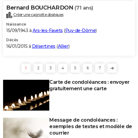
Bernard BOUCHARDON
(71 ans)
Créer une cagnotte obsèques
Naissance
15/09/1943 à
Ars-les-Favets
(
Puy-de-Dôme
)
Décès
16/01/2015 à
Désertines
(
Allier
)
1
2
3
4
5
6
7
Carte de condoléances : envoyer
gratuitement une carte
Message de condoléances :
exemples de textes et modèle de
courrier