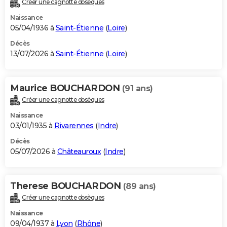
Créer une cagnotte obsèques
City break
Voyage de noces
Climat
Destinations
Voyage nature
Forum
+
PHOTO
Naissance
05/04/1936 à
Saint-Étienne
(
Loire
)
GUIDES D'ACHAT
Décès
13/07/2026 à
Saint-Étienne
(
Loire
)
BONS PLANS
CARTE DE VOEUX
Maurice BOUCHARDON
(91 ans)
Carte Bonne année
Carte Pâques
Carte de Noël
Carte Saint-Valentin
Carte d'anniversaire
DICTIONNAIRE
Créer une cagnotte obsèques
Biographies
Expressions
Dictionnaire
Citations
Proverbes
PROGRAMME TV
Naissance
03/01/1935 à
Rivarennes
(
Indre
)
COPAINS D'AVANT
Décès
05/07/2026 à
Châteauroux
(
Indre
)
Se connecter
Collèges
Universités
Service militaire
S'inscrire
Lycées
Primaires
Entreprises
Avis de recherche
AVIS DE DÉCÈS
FORUM
Therese BOUCHARDON
(89 ans)
Lifestyle
Sport
Television
Cinema
Bricolage
Culture
Auto
Voyage
Créer une cagnotte obsèques
Naissance
09/04/1937 à
Lyon
(
Rhône
)