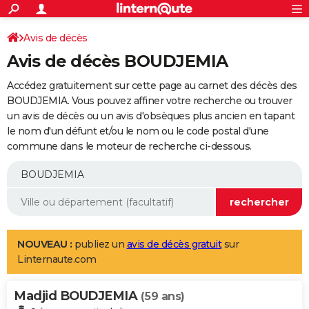
ACTUALITÉS
Connexion
S'inscrire
Avis de décès
Rechercher
Société
Education
Villes
Politique
Faits Divers
Monde
+
SPORT
Avis de décès BOUDJEMIA
Football
Cyclisme
Forum
Coupe du monde 2026
Tennis
Rugby
CULTURE
Accédez gratuitement sur cette page au carnet des décès des
TNT
Cinéma
Musique
Programme TV
Streaming
Sorties cinéma
+
BOUDJEMIA. Vous pouvez affiner votre recherche ou trouver
FINANCE
un avis de décès ou un avis d'obsèques plus ancien en tapant
Impôts
Immobilier
Banque
Crédit
Retraite
Epargne
Risques naturels par ville
Assurance
AUTO
le nom d'un défunt et/ou le nom ou le code postal d'une
commune dans le moteur de recherche ci-dessous.
Réserver un essai
Berlines
Forum auto
Essais
Citadines
SUV
+
HIGH-TECH
Meilleur smartphone
Ordinateurs
Guide high-tech
Mobiles
Internet
Jeux vidéo
+
BRICOLAGE
Aménagement intérieur
Cuisine
Jardinage
+
Forum
Extérieur
Salle de bains
Rangement
WEEK-END
Escapades
Expositions
Week-end nature
Guides de France
Patrimoine
Musées
+
LIFESTYLE
NOUVEAU :
publiez un
avis de décès gratuit
sur
Linternaute.com
Bien-être
Mode
+
Art de vivre
Loisirs
Modes de vie
SANTE
Madjid BOUDJEMIA
Guide de la santé
Médicaments
+
Alimentation
Maladies
Sommeil
(59 ans)
VOYAGE