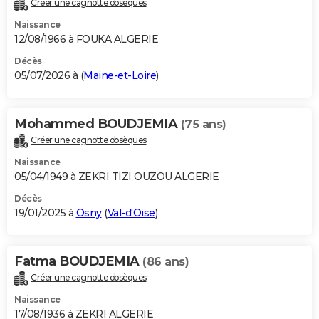
Créer une cagnotte obsèques
City break
Voyage de noces
Climat
Destinations
Voyage nature
Forum
+
PHOTO
Naissance
12/08/1966 à FOUKA ALGERIE
GUIDES D'ACHAT
Décès
05/07/2026 à (
Maine-et-Loire
)
BONS PLANS
CARTE DE VOEUX
Mohammed BOUDJEMIA
(75 ans)
Carte Bonne année
Carte Pâques
Carte de Noël
Carte Saint-Valentin
Carte d'anniversaire
DICTIONNAIRE
Créer une cagnotte obsèques
Biographies
Expressions
Dictionnaire
Citations
Proverbes
PROGRAMME TV
Naissance
05/04/1949 à ZEKRI TIZI OUZOU ALGERIE
COPAINS D'AVANT
Décès
19/01/2025 à
Osny
(
Val-d'Oise
)
Se connecter
Collèges
Universités
Service militaire
S'inscrire
Lycées
Primaires
Entreprises
Avis de recherche
AVIS DE DÉCÈS
FORUM
Fatma BOUDJEMIA
(86 ans)
Lifestyle
Sport
Television
Cinema
Bricolage
Culture
Auto
Voyage
Créer une cagnotte obsèques
Naissance
17/08/1936 à ZEKRI ALGERIE