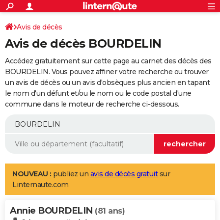
ACTUALITÉS
Connexion
S'inscrire
Avis de décès
Rechercher
Société
Education
Villes
Politique
Faits Divers
Monde
+
SPORT
Avis de décès BOURDELIN
Football
Cyclisme
Forum
Coupe du monde 2026
Tennis
Rugby
CULTURE
Accédez gratuitement sur cette page au carnet des décès des
TNT
Cinéma
Musique
Programme TV
Streaming
Sorties cinéma
+
BOURDELIN. Vous pouvez affiner votre recherche ou trouver
FINANCE
un avis de décès ou un avis d'obsèques plus ancien en tapant
Impôts
Immobilier
Banque
Crédit
Retraite
Epargne
Risques naturels par ville
Assurance
AUTO
le nom d'un défunt et/ou le nom ou le code postal d'une
commune dans le moteur de recherche ci-dessous.
Réserver un essai
Berlines
Forum auto
Essais
Citadines
SUV
+
HIGH-TECH
Meilleur smartphone
Ordinateurs
Guide high-tech
Mobiles
Internet
Jeux vidéo
+
BRICOLAGE
Aménagement intérieur
Cuisine
Jardinage
+
Forum
Extérieur
Salle de bains
Rangement
WEEK-END
Escapades
Expositions
Week-end nature
Guides de France
Patrimoine
Musées
+
LIFESTYLE
NOUVEAU :
publiez un
avis de décès gratuit
sur
Linternaute.com
Bien-être
Mode
+
Art de vivre
Loisirs
Modes de vie
SANTE
Annie BOURDELIN
Guide de la santé
Médicaments
+
Alimentation
Maladies
Sommeil
(81 ans)
VOYAGE