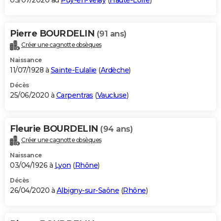
03/07/2020 au
Puy-en-Velay
(
Haute-Loire
)
Pierre BOURDELIN
(91 ans)
Créer une cagnotte obsèques
Naissance
11/07/1928 à
Sainte-Eulalie
(
Ardèche
)
Décès
25/06/2020 à
Carpentras
(
Vaucluse
)
Fleurie BOURDELIN
(94 ans)
Créer une cagnotte obsèques
Naissance
03/04/1926 à
Lyon
(
Rhône
)
Décès
26/04/2020 à
Albigny-sur-Saône
(
Rhône
)