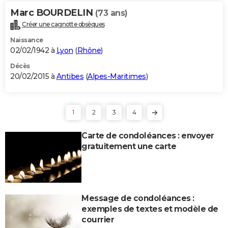
Marc BOURDELIN
(73 ans)
Créer une cagnotte obsèques
Naissance
02/02/1942 à
Lyon
(
Rhône
)
Décès
20/02/2015 à
Antibes
(
Alpes-Maritimes
)
1
2
3
4
Carte de condoléances : envoyer
gratuitement une carte
Message de condoléances :
exemples de textes et modèle de
courrier