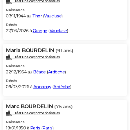
Créer une cagnotte obsèques
City break
Voyage de noces
Climat
Destinations
Voyage nature
Forum
+
PHOTO
Naissance
07/11/1944 au
Thor
(
Vaucluse
)
GUIDES D'ACHAT
Décès
27/03/2026 à
Orange
(
Vaucluse
)
BONS PLANS
CARTE DE VOEUX
Maria BOURDELIN
(91 ans)
Carte Bonne année
Carte Pâques
Carte de Noël
Carte Saint-Valentin
Carte d'anniversaire
DICTIONNAIRE
Créer une cagnotte obsèques
Biographies
Expressions
Dictionnaire
Citations
Proverbes
PROGRAMME TV
Naissance
22/12/1934 au
Béage
(
Ardèche
)
COPAINS D'AVANT
Décès
09/03/2026 à
Annonay
(
Ardèche
)
Se connecter
Collèges
Universités
Service militaire
S'inscrire
Lycées
Primaires
Entreprises
Avis de recherche
AVIS DE DÉCÈS
FORUM
Marc BOURDELIN
(75 ans)
Lifestyle
Sport
Television
Cinema
Bricolage
Culture
Auto
Voyage
Créer une cagnotte obsèques
Naissance
19/01/1950 à
Paris
(
Paris
)