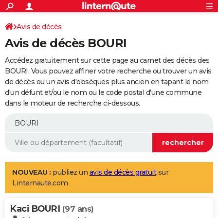
ACTUALITÉS
Connexion
S'inscrire
Avis de décès
Rechercher
Société
Education
Villes
Politique
Faits Divers
Monde
+
SPORT
Avis de décès BOURI
Football
Cyclisme
Forum
Coupe du monde 2026
Tennis
Rugby
CULTURE
Accédez gratuitement sur cette page au carnet des décès des
TNT
Cinéma
Musique
Programme TV
Streaming
Sorties cinéma
+
BOURI. Vous pouvez affiner votre recherche ou trouver un avis
FINANCE
de décès ou un avis d'obsèques plus ancien en tapant le nom
Impôts
Immobilier
Banque
Crédit
Retraite
Epargne
Risques naturels par ville
Assurance
AUTO
d'un défunt et/ou le nom ou le code postal d'une commune
dans le moteur de recherche ci-dessous.
Réserver un essai
Berlines
Forum auto
Essais
Citadines
SUV
+
HIGH-TECH
Meilleur smartphone
Ordinateurs
Guide high-tech
Mobiles
Internet
Jeux vidéo
+
BRICOLAGE
Aménagement intérieur
Cuisine
Jardinage
+
Forum
Extérieur
Salle de bains
Rangement
WEEK-END
Escapades
Expositions
Week-end nature
Guides de France
Patrimoine
Musées
+
LIFESTYLE
NOUVEAU :
publiez un
avis de décès gratuit
sur
Linternaute.com
Bien-être
Mode
+
Art de vivre
Loisirs
Modes de vie
SANTE
Kaci BOURI
Guide de la santé
Médicaments
+
Alimentation
Maladies
Sommeil
(97 ans)
VOYAGE