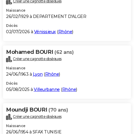
Créer une cagnotte obsèques
City break
Voyage de noces
Climat
Destinations
Voyage nature
Forum
+
PHOTO
Naissance
26/02/1929 à DEPARTEMENT D'ALGER
GUIDES D'ACHAT
Décès
02/07/2026 à
Vénissieux
(
Rhône
)
BONS PLANS
CARTE DE VOEUX
Mohamed BOURI
(62 ans)
Carte Bonne année
Carte Pâques
Carte de Noël
Carte Saint-Valentin
Carte d'anniversaire
DICTIONNAIRE
Créer une cagnotte obsèques
Biographies
Expressions
Dictionnaire
Citations
Proverbes
PROGRAMME TV
Naissance
24/06/1963 à
Lyon
(
Rhône
)
COPAINS D'AVANT
Décès
05/08/2025 à
Villeurbanne
(
Rhône
)
Se connecter
Collèges
Universités
Service militaire
S'inscrire
Lycées
Primaires
Entreprises
Avis de recherche
AVIS DE DÉCÈS
FORUM
Moundji BOURI
(70 ans)
Lifestyle
Sport
Television
Cinema
Bricolage
Culture
Auto
Voyage
Créer une cagnotte obsèques
Naissance
26/06/1954 à SFAX TUNISIE