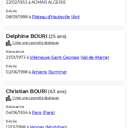
22/02/1933 à AOMAR ALGERIE
Décès
08/09/1998 à
Plateau d'Hauteville
(
Ain
)
Delphine BOURI
(25 ans)
Créer une cagnotte obsèques
Naissance
21/01/1973 à
Villeneuve-Saint-Georges
(
Val-de-Marne
)
Décès
02/06/1998 à
Amiens
(
Somme
)
Christian BOURI
(63 ans)
Créer une cagnotte obsèques
Naissance
04/06/1934 à
Paris
(
Paris
)
Décès
12/01/1998 à
Vannes
(
Morbihan
)