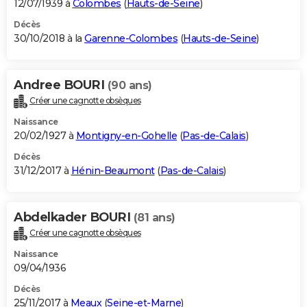
12/07/1939 à
Colombes
(
Hauts-de-Seine
)
Décès
30/10/2018 à la
Garenne-Colombes
(
Hauts-de-Seine
)
Andree BOURI
(90 ans)
Créer une cagnotte obsèques
Naissance
20/02/1927 à
Montigny-en-Gohelle
(
Pas-de-Calais
)
Décès
31/12/2017 à
Hénin-Beaumont
(
Pas-de-Calais
)
Abdelkader BOURI
(81 ans)
Créer une cagnotte obsèques
Naissance
09/04/1936
Décès
25/11/2017 à
Meaux
(
Seine-et-Marne
)