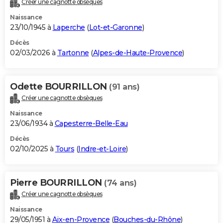
Créer une cagnotte obsèques
City break
Voyage de noces
Climat
Destinations
Voyage nature
Forum
+
PHOTO
Naissance
23/10/1945 à
Laperche
(
Lot-et-Garonne
)
GUIDES D'ACHAT
Décès
02/03/2026 à
Tartonne
(
Alpes-de-Haute-Provence
)
BONS PLANS
CARTE DE VOEUX
Odette BOURRILLON
(91 ans)
Carte Bonne année
Carte Pâques
Carte de Noël
Carte Saint-Valentin
Carte d'anniversaire
DICTIONNAIRE
Créer une cagnotte obsèques
Biographies
Expressions
Dictionnaire
Citations
Proverbes
PROGRAMME TV
Naissance
23/06/1934 à
Capesterre-Belle-Eau
COPAINS D'AVANT
Décès
02/10/2025 à
Tours
(
Indre-et-Loire
)
Se connecter
Collèges
Universités
Service militaire
S'inscrire
Lycées
Primaires
Entreprises
Avis de recherche
AVIS DE DÉCÈS
FORUM
Pierre BOURRILLON
(74 ans)
Lifestyle
Sport
Television
Cinema
Bricolage
Culture
Auto
Voyage
Créer une cagnotte obsèques
Naissance
29/05/1951 à
Aix-en-Provence
(
Bouches-du-Rhône
)