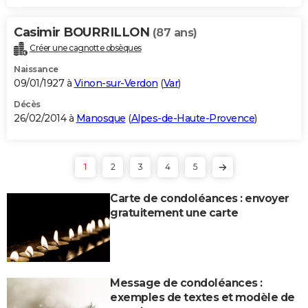
Casimir BOURRILLON
(87 ans)
Créer une cagnotte obsèques
Naissance
09/01/1927 à
Vinon-sur-Verdon
(
Var
)
Décès
26/02/2014 à
Manosque
(
Alpes-de-Haute-Provence
)
1
2
3
4
5
Carte de condoléances : envoyer
gratuitement une carte
Message de condoléances :
exemples de textes et modèle de