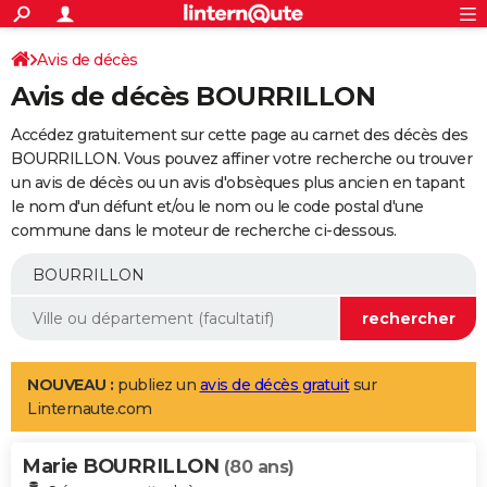
ACTUALITÉS
Connexion
S'inscrire
Avis de décès
Rechercher
Société
Education
Villes
Politique
Faits Divers
Monde
+
SPORT
Avis de décès BOURRILLON
Football
Cyclisme
Forum
Coupe du monde 2026
Tennis
Rugby
CULTURE
Accédez gratuitement sur cette page au carnet des décès des
TNT
Cinéma
Musique
Programme TV
Streaming
Sorties cinéma
+
BOURRILLON. Vous pouvez affiner votre recherche ou trouver
FINANCE
un avis de décès ou un avis d'obsèques plus ancien en tapant
Impôts
Immobilier
Banque
Crédit
Retraite
Epargne
Risques naturels par ville
Assurance
AUTO
le nom d'un défunt et/ou le nom ou le code postal d'une
commune dans le moteur de recherche ci-dessous.
Réserver un essai
Berlines
Forum auto
Essais
Citadines
SUV
+
HIGH-TECH
Meilleur smartphone
Ordinateurs
Guide high-tech
Mobiles
Internet
Jeux vidéo
+
BRICOLAGE
Aménagement intérieur
Cuisine
Jardinage
+
Forum
Extérieur
Salle de bains
Rangement
WEEK-END
Escapades
Expositions
Week-end nature
Guides de France
Patrimoine
Musées
+
LIFESTYLE
NOUVEAU :
publiez un
avis de décès gratuit
sur
Linternaute.com
Bien-être
Mode
+
Art de vivre
Loisirs
Modes de vie
SANTE
Marie BOURRILLON
Guide de la santé
Médicaments
+
Alimentation
Maladies
Sommeil
(80 ans)
VOYAGE