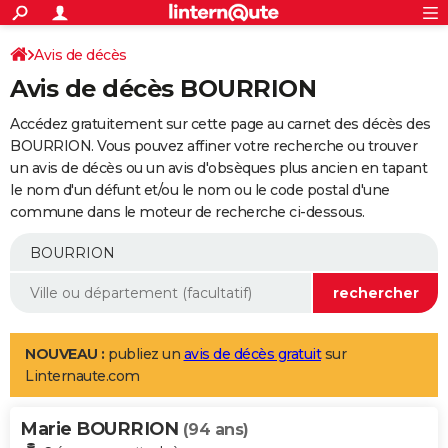
ACTUALITÉS
Connexion
S'inscrire
Avis de décès
Rechercher
Société
Education
Villes
Politique
Faits Divers
Monde
+
SPORT
Avis de décès BOURRION
Football
Cyclisme
Forum
Coupe du monde 2026
Tennis
Rugby
CULTURE
Accédez gratuitement sur cette page au carnet des décès des
TNT
Cinéma
Musique
Programme TV
Streaming
Sorties cinéma
+
BOURRION. Vous pouvez affiner votre recherche ou trouver
FINANCE
un avis de décès ou un avis d'obsèques plus ancien en tapant
Impôts
Immobilier
Banque
Crédit
Retraite
Epargne
Risques naturels par ville
Assurance
AUTO
le nom d'un défunt et/ou le nom ou le code postal d'une
commune dans le moteur de recherche ci-dessous.
Réserver un essai
Berlines
Forum auto
Essais
Citadines
SUV
+
HIGH-TECH
Meilleur smartphone
Ordinateurs
Guide high-tech
Mobiles
Internet
Jeux vidéo
+
BRICOLAGE
Aménagement intérieur
Cuisine
Jardinage
+
Forum
Extérieur
Salle de bains
Rangement
WEEK-END
Escapades
Expositions
Week-end nature
Guides de France
Patrimoine
Musées
+
LIFESTYLE
NOUVEAU :
publiez un
avis de décès gratuit
sur
Linternaute.com
Bien-être
Mode
+
Art de vivre
Loisirs
Modes de vie
SANTE
Marie BOURRION
Guide de la santé
Médicaments
+
Alimentation
Maladies
Sommeil
(94 ans)
VOYAGE