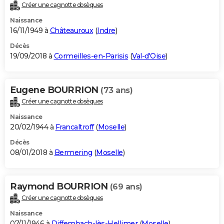
Créer une cagnotte obsèques
Naissance
16/11/1949 à
Châteauroux
(
Indre
)
Décès
19/09/2018 à
Cormeilles-en-Parisis
(
Val-d'Oise
)
Eugene BOURRION
(73 ans)
Créer une cagnotte obsèques
Naissance
20/02/1944 à
Francaltroff
(
Moselle
)
Décès
08/01/2018 à
Bermering
(
Moselle
)
Raymond BOURRION
(69 ans)
Créer une cagnotte obsèques
Naissance
07/11/1946 à
Diffembach-lès-Hellimer
(
Moselle
)