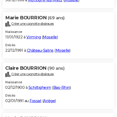
30/12/1996 à
Montigny-lès-Metz
(
Moselle
)
Marie BOURRION
(69 ans)
Créer une cagnotte obsèques
Naissance
11/01/1922 à
Virming
(
Moselle
)
Décès
22/12/1991 à
Château-Salins
(
Moselle
)
Claire BOURRION
(90 ans)
Créer une cagnotte obsèques
Naissance
02/12/1900 à
Schiltigheim
(
Bas-Rhin
)
Décès
02/01/1991 au
Fossat
(
Ariège
)