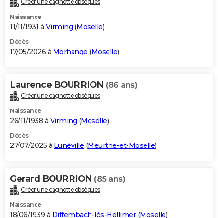
Créer une cagnotte obsèques
City break
Voyage de noces
Climat
Destinations
Voyage nature
Forum
+
PHOTO
Naissance
11/11/1931 à
Virming
(
Moselle
)
GUIDES D'ACHAT
Décès
17/05/2026 à
Morhange
(
Moselle
)
BONS PLANS
CARTE DE VOEUX
Laurence BOURRION
(86 ans)
Carte Bonne année
Carte Pâques
Carte de Noël
Carte Saint-Valentin
Carte d'anniversaire
DICTIONNAIRE
Créer une cagnotte obsèques
Biographies
Expressions
Dictionnaire
Citations
Proverbes
PROGRAMME TV
Naissance
26/11/1938 à
Virming
(
Moselle
)
COPAINS D'AVANT
Décès
27/07/2025 à
Lunéville
(
Meurthe-et-Moselle
)
Se connecter
Collèges
Universités
Service militaire
S'inscrire
Lycées
Primaires
Entreprises
Avis de recherche
AVIS DE DÉCÈS
FORUM
Gerard BOURRION
(85 ans)
Lifestyle
Sport
Television
Cinema
Bricolage
Culture
Auto
Voyage
Créer une cagnotte obsèques
Naissance
18/06/1939 à
Diffembach-lès-Hellimer
(
Moselle
)