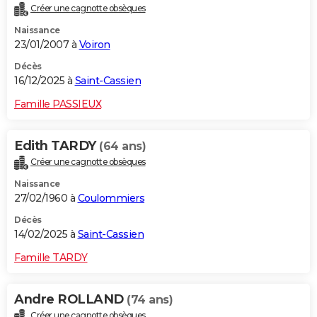
Créer une cagnotte obsèques
City break
Voyage de noces
Climat
Destinations
Voyage nature
Forum
+
PHOTO
Naissance
23/01/2007 à
Voiron
GUIDES D'ACHAT
Décès
BONS PLANS
16/12/2025 à
Saint-Cassien
CARTE DE VOEUX
Famille PASSIEUX
Carte Bonne année
Carte Pâques
Carte de Noël
Carte Saint-Valentin
Carte d'anniversaire
DICTIONNAIRE
Edith TARDY
(64 ans)
Biographies
Expressions
Dictionnaire
Citations
Proverbes
PROGRAMME TV
Créer une cagnotte obsèques
Naissance
COPAINS D'AVANT
27/02/1960 à
Coulommiers
Se connecter
Collèges
Universités
Service militaire
S'inscrire
Lycées
Primaires
Entreprises
Avis de recherche
AVIS DE DÉCÈS
Décès
14/02/2025 à
Saint-Cassien
FORUM
Famille TARDY
Lifestyle
Sport
Television
Cinema
Bricolage
Culture
Auto
Voyage
Andre ROLLAND
(74 ans)
Créer une cagnotte obsèques