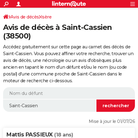
ACTUALITÉS
Connexion
S'inscrire
Avis de décès
Isère
Rechercher
Société
Education
Villes
Politique
Faits Divers
Monde
+
SPORT
Avis de décès à Saint-Cassien
Football
Cyclisme
Forum
Coupe du monde 2026
Tennis
Rugby
CULTURE
(38500)
TNT
Cinéma
Musique
Programme TV
Streaming
Sorties cinéma
+
FINANCE
Accédez gratuitement sur cette page au carnet des décès de
Saint-Cassien. Vous pouvez affiner votre recherche, trouver un
Impôts
Immobilier
Banque
Crédit
Retraite
Epargne
Risques naturels par ville
Assurance
AUTO
avis de décès, une nécrologie ou un avis d'obsèques plus
ancien en tapant le nom d'un défunt et/ou le nom (ou code
Réserver un essai
Berlines
Forum auto
Essais
Citadines
SUV
+
HIGH-TECH
postal) d'une commune proche de Saint-Cassien dans le
moteur de recherche ci-dessous.
Meilleur smartphone
Ordinateurs
Guide high-tech
Mobiles
Internet
Jeux vidéo
+
BRICOLAGE
Aménagement intérieur
Cuisine
Jardinage
+
Forum
Extérieur
Salle de bains
Rangement
WEEK-END
Escapades
Expositions
Week-end nature
Guides de France
Patrimoine
Musées
+
LIFESTYLE
Bien-être
Mode
+
Art de vivre
Loisirs
Modes de vie
SANTE
Mise à jour le 01/07/26
Guide de la santé
Médicaments
+
Alimentation
Maladies
Sommeil
VOYAGE
Mattis PASSIEUX
(18 ans)