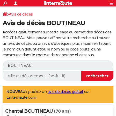
ACTUALITÉS
Connexion
S'inscrire
Avis de décès
Rechercher
Société
Education
Villes
Politique
Faits Divers
Monde
+
SPORT
Avis de décès BOUTINEAU
Football
Cyclisme
Forum
Coupe du monde 2026
Tennis
Rugby
CULTURE
Accédez gratuitement sur cette page au carnet des décès des
TNT
Cinéma
Musique
Programme TV
Streaming
Sorties cinéma
+
BOUTINEAU. Vous pouvez affiner votre recherche ou trouver
FINANCE
un avis de décès ou un avis d'obsèques plus ancien en tapant
Impôts
Immobilier
Banque
Crédit
Retraite
Epargne
Risques naturels par ville
Assurance
AUTO
le nom d'un défunt et/ou le nom ou le code postal d'une
commune dans le moteur de recherche ci-dessous.
Réserver un essai
Berlines
Forum auto
Essais
Citadines
SUV
+
HIGH-TECH
Meilleur smartphone
Ordinateurs
Guide high-tech
Mobiles
Internet
Jeux vidéo
+
BRICOLAGE
Aménagement intérieur
Cuisine
Jardinage
+
Forum
Extérieur
Salle de bains
Rangement
WEEK-END
Escapades
Expositions
Week-end nature
Guides de France
Patrimoine
Musées
+
LIFESTYLE
NOUVEAU :
publiez un
avis de décès gratuit
sur
Linternaute.com
Bien-être
Mode
+
Art de vivre
Loisirs
Modes de vie
SANTE
Chantal BOUTINEAU
Guide de la santé
Médicaments
+
Alimentation
Maladies
Sommeil
(78 ans)
VOYAGE