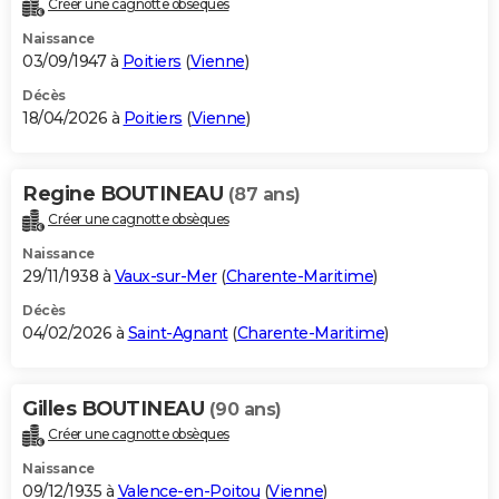
Créer une cagnotte obsèques
City break
Voyage de noces
Climat
Destinations
Voyage nature
Forum
+
PHOTO
Naissance
03/09/1947 à
Poitiers
(
Vienne
)
GUIDES D'ACHAT
Décès
18/04/2026 à
Poitiers
(
Vienne
)
BONS PLANS
CARTE DE VOEUX
Regine BOUTINEAU
(87 ans)
Carte Bonne année
Carte Pâques
Carte de Noël
Carte Saint-Valentin
Carte d'anniversaire
DICTIONNAIRE
Créer une cagnotte obsèques
Biographies
Expressions
Dictionnaire
Citations
Proverbes
PROGRAMME TV
Naissance
29/11/1938 à
Vaux-sur-Mer
(
Charente-Maritime
)
COPAINS D'AVANT
Décès
04/02/2026 à
Saint-Agnant
(
Charente-Maritime
)
Se connecter
Collèges
Universités
Service militaire
S'inscrire
Lycées
Primaires
Entreprises
Avis de recherche
AVIS DE DÉCÈS
FORUM
Gilles BOUTINEAU
(90 ans)
Lifestyle
Sport
Television
Cinema
Bricolage
Culture
Auto
Voyage
Créer une cagnotte obsèques
Naissance
09/12/1935 à
Valence-en-Poitou
(
Vienne
)