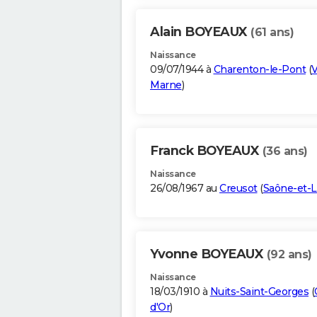
Alain BOYEAUX
(61 ans)
Naissance
09/07/1944 à
Charenton-le-Pont
(
V
Marne
)
Franck BOYEAUX
(36 ans)
Naissance
26/08/1967 au
Creusot
(
Saône-et-L
Yvonne BOYEAUX
(92 ans)
Naissance
18/03/1910 à
Nuits-Saint-Georges
(
d'Or
)