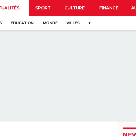
TUALITÉS
SPORT
CULTURE
FINANCE
A
S
EDUCATION
MONDE
VILLES
+
NEW