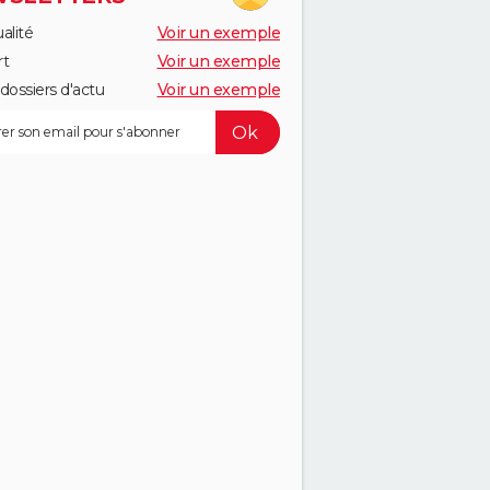
alité
Voir un exemple
rt
Voir un exemple
dossiers d'actu
Voir un exemple