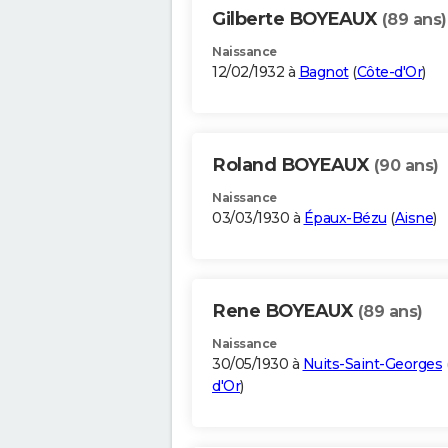
Gilberte BOYEAUX
(89 ans)
Naissance
12/02/1932 à
Bagnot
(
Côte-d'Or
)
Roland BOYEAUX
(90 ans)
Naissance
03/03/1930 à
Épaux-Bézu
(
Aisne
)
Rene BOYEAUX
(89 ans)
Naissance
30/05/1930 à
Nuits-Saint-Georges
d'Or
)