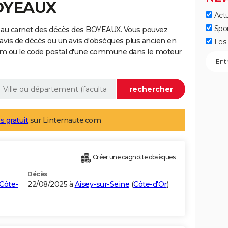
BOYEAUX
Actu
Spo
 au carnet des décès des BOYEAUX. Vous pouvez
 avis de décès ou un avis d'obsèques plus ancien en
Les 
nom ou le code postal d'une commune dans le moteur
s gratuit
sur Linternaute.com
Créer une cagnotte obsèques
Décès
Côte-
22/08/2025 à
Aisey-sur-Seine
(
Côte-d'Or
)