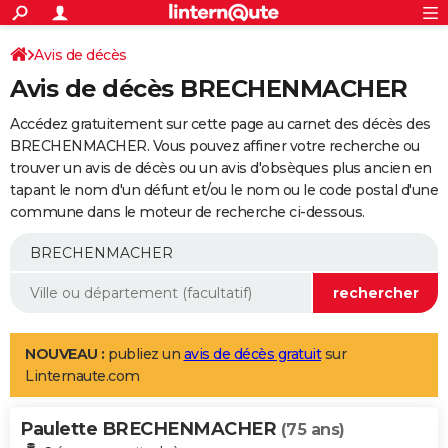
ACTUALITÉS
Connexion
S'inscrire
Avis de décès
Rechercher
Société
Education
Villes
Politique
Faits Divers
Monde
+
SPORT
Avis de décès BRECHENMACHER
Football
Cyclisme
Forum
Coupe du monde 2026
Tennis
Rugby
CULTURE
Accédez gratuitement sur cette page au carnet des décès des
TNT
Cinéma
Musique
Programme TV
Streaming
Sorties cinéma
+
BRECHENMACHER. Vous pouvez affiner votre recherche ou
FINANCE
trouver un avis de décès ou un avis d'obsèques plus ancien en
Impôts
Immobilier
Banque
Crédit
Retraite
Epargne
Risques naturels par ville
Assurance
AUTO
tapant le nom d'un défunt et/ou le nom ou le code postal d'une
commune dans le moteur de recherche ci-dessous.
Réserver un essai
Berlines
Forum auto
Essais
Citadines
SUV
+
HIGH-TECH
Meilleur smartphone
Ordinateurs
Guide high-tech
Mobiles
Internet
Jeux vidéo
+
BRICOLAGE
Aménagement intérieur
Cuisine
Jardinage
+
Forum
Extérieur
Salle de bains
Rangement
WEEK-END
Escapades
Expositions
Week-end nature
Guides de France
Patrimoine
Musées
+
LIFESTYLE
NOUVEAU :
publiez un
avis de décès gratuit
sur
Linternaute.com
Bien-être
Mode
+
Art de vivre
Loisirs
Modes de vie
SANTE
Paulette BRECHENMACHER
Guide de la santé
Médicaments
+
Alimentation
Maladies
Sommeil
(75 ans)
VOYAGE