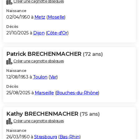
Créer une cagnotte obsèques
City break
Voyage de noces
Climat
Destinations
Voyage nature
Forum
+
PHOTO
Naissance
02/04/1950 à
Metz
(
Moselle
)
GUIDES D'ACHAT
Décès
21/10/2025 à
Dijon
(
Côte-d'Or
)
BONS PLANS
CARTE DE VOEUX
Patrick BRECHENMACHER
(72 ans)
Carte Bonne année
Carte Pâques
Carte de Noël
Carte Saint-Valentin
Carte d'anniversaire
DICTIONNAIRE
Créer une cagnotte obsèques
Biographies
Expressions
Dictionnaire
Citations
Proverbes
PROGRAMME TV
Naissance
12/08/1953 à
Toulon
(
Var
)
COPAINS D'AVANT
Décès
25/08/2025 à
Marseille
(
Bouches-du-Rhône
)
Se connecter
Collèges
Universités
Service militaire
S'inscrire
Lycées
Primaires
Entreprises
Avis de recherche
AVIS DE DÉCÈS
FORUM
Kathy BRECHENMACHER
(75 ans)
Lifestyle
Sport
Television
Cinema
Bricolage
Culture
Auto
Voyage
Créer une cagnotte obsèques
Naissance
26/03/1950 à
Strasbourg
(
Bas-Rhin
)