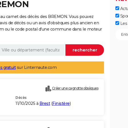
BREMON
Actu
Spo
e au carnet des décès des BREMON. Vous pouvez
 avis de décès ou un avis d'obsèques plus ancien en
Les 
nom ou le code postal d'une commune dans le moteur
s gratuit
sur Linternaute.com
Créer une cagnotte obsèques
Décès
11/10/2025 à
Brest
(
Finistère
)