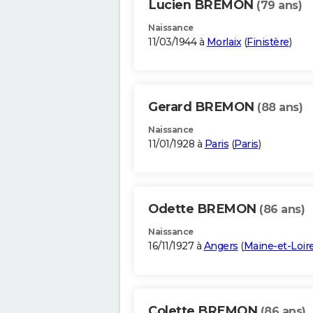
Lucien BREMON
(79 ans)
Naissance
11/03/1944 à
Morlaix
(
Finistère
)
Gerard BREMON
(88 ans)
Naissance
11/01/1928 à
Paris
(
Paris
)
Odette BREMON
(86 ans)
Naissance
16/11/1927 à
Angers
(
Maine-et-Loir
Colette BREMON
(86 ans)