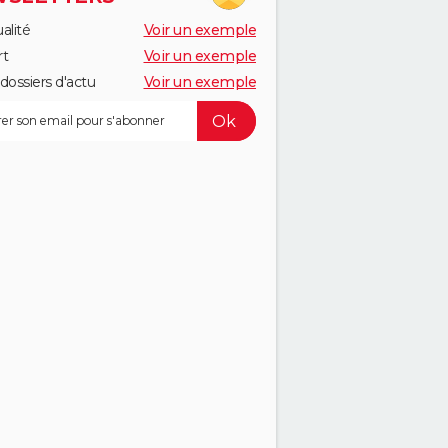
alité
Voir un exemple
rt
Voir un exemple
dossiers d'actu
Voir un exemple