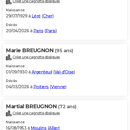
Créer une cagnotte obsèques
City break
Voyage de noces
Climat
Destinations
Voyage nature
Forum
+
PHOTO
Naissance
29/07/1929 à
Léré
(
Cher
)
GUIDES D'ACHAT
Décès
20/04/2026 à
Paris
(
Paris
)
BONS PLANS
CARTE DE VOEUX
Marie BREUGNON
(95 ans)
Carte Bonne année
Carte Pâques
Carte de Noël
Carte Saint-Valentin
Carte d'anniversaire
DICTIONNAIRE
Créer une cagnotte obsèques
Biographies
Expressions
Dictionnaire
Citations
Proverbes
PROGRAMME TV
Naissance
01/09/1930 à
Argenteuil
(
Val-d'Oise
)
COPAINS D'AVANT
Décès
04/03/2026 à
Poitiers
(
Vienne
)
Se connecter
Collèges
Universités
Service militaire
S'inscrire
Lycées
Primaires
Entreprises
Avis de recherche
AVIS DE DÉCÈS
FORUM
Martial BREUGNON
(72 ans)
Lifestyle
Sport
Television
Cinema
Bricolage
Culture
Auto
Voyage
Créer une cagnotte obsèques
Naissance
16/08/1953 à
Moulins
(
Allier
)