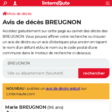
ACTUALITÉS
Connexion
S'inscrire
Avis de décès
Rechercher
Société
Education
Villes
Politique
Faits Divers
Monde
+
SPORT
Avis de décès BREUGNON
Football
Cyclisme
Forum
Coupe du monde 2026
Tennis
Rugby
CULTURE
Accédez gratuitement sur cette page au carnet des décès des
TNT
Cinéma
Musique
Programme TV
Streaming
Sorties cinéma
+
BREUGNON. Vous pouvez affiner votre recherche ou trouver
FINANCE
un avis de décès ou un avis d'obsèques plus ancien en tapant
Impôts
Immobilier
Banque
Crédit
Retraite
Epargne
Risques naturels par ville
Assurance
AUTO
le nom d'un défunt et/ou le nom ou le code postal d'une
commune dans le moteur de recherche ci-dessous.
Réserver un essai
Berlines
Forum auto
Essais
Citadines
SUV
+
HIGH-TECH
Meilleur smartphone
Ordinateurs
Guide high-tech
Mobiles
Internet
Jeux vidéo
+
BRICOLAGE
Aménagement intérieur
Cuisine
Jardinage
+
Forum
Extérieur
Salle de bains
Rangement
WEEK-END
Escapades
Expositions
Week-end nature
Guides de France
Patrimoine
Musées
+
LIFESTYLE
NOUVEAU :
publiez un
avis de décès gratuit
sur
Linternaute.com
Bien-être
Mode
+
Art de vivre
Loisirs
Modes de vie
SANTE
Marie BREUGNON
Guide de la santé
Médicaments
+
Alimentation
Maladies
Sommeil
(96 ans)
VOYAGE