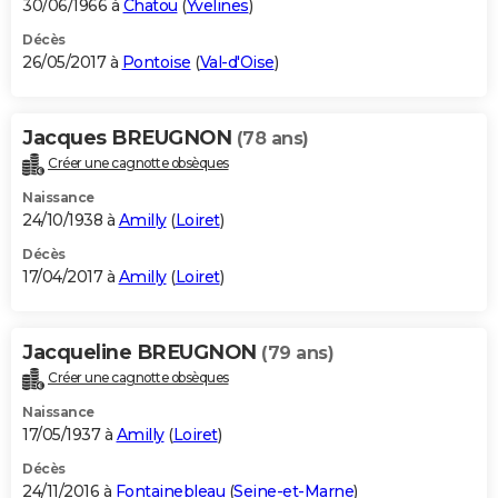
30/06/1966 à
Chatou
(
Yvelines
)
Décès
26/05/2017 à
Pontoise
(
Val-d'Oise
)
Jacques BREUGNON
(78 ans)
Créer une cagnotte obsèques
Naissance
24/10/1938 à
Amilly
(
Loiret
)
Décès
17/04/2017 à
Amilly
(
Loiret
)
Jacqueline BREUGNON
(79 ans)
Créer une cagnotte obsèques
Naissance
17/05/1937 à
Amilly
(
Loiret
)
Décès
24/11/2016 à
Fontainebleau
(
Seine-et-Marne
)