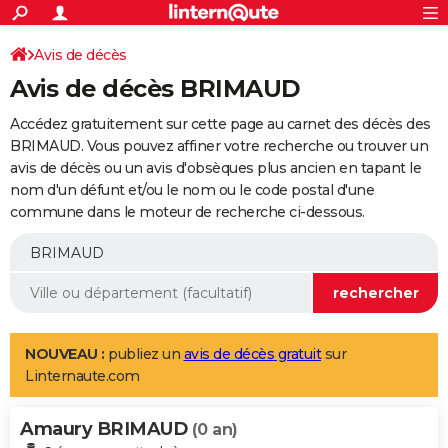
ACTUALITÉS
Connexion
S'inscrire
Avis de décès
Rechercher
Société
Education
Villes
Politique
Faits Divers
Monde
+
SPORT
Avis de décès BRIMAUD
Football
Cyclisme
Forum
Coupe du monde 2026
Tennis
Rugby
CULTURE
Accédez gratuitement sur cette page au carnet des décès des
TNT
Cinéma
Musique
Programme TV
Streaming
Sorties cinéma
+
BRIMAUD. Vous pouvez affiner votre recherche ou trouver un
FINANCE
avis de décès ou un avis d'obsèques plus ancien en tapant le
Impôts
Immobilier
Banque
Crédit
Retraite
Epargne
Risques naturels par ville
Assurance
AUTO
nom d'un défunt et/ou le nom ou le code postal d'une
commune dans le moteur de recherche ci-dessous.
Réserver un essai
Berlines
Forum auto
Essais
Citadines
SUV
+
HIGH-TECH
Meilleur smartphone
Ordinateurs
Guide high-tech
Mobiles
Internet
Jeux vidéo
+
BRICOLAGE
Aménagement intérieur
Cuisine
Jardinage
+
Forum
Extérieur
Salle de bains
Rangement
WEEK-END
Escapades
Expositions
Week-end nature
Guides de France
Patrimoine
Musées
+
LIFESTYLE
NOUVEAU :
publiez un
avis de décès gratuit
sur
Linternaute.com
Bien-être
Mode
+
Art de vivre
Loisirs
Modes de vie
SANTE
Amaury BRIMAUD
Guide de la santé
Médicaments
+
Alimentation
Maladies
Sommeil
(0 an)
VOYAGE