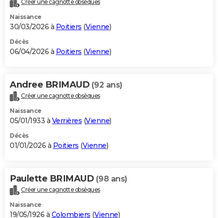
Créer une cagnotte obsèques
City break
Voyage de noces
Climat
Destinations
Voyage nature
Forum
+
PHOTO
Naissance
30/03/2026 à
Poitiers
(
Vienne
)
GUIDES D'ACHAT
Décès
06/04/2026 à
Poitiers
(
Vienne
)
BONS PLANS
CARTE DE VOEUX
Andree BRIMAUD
(92 ans)
Carte Bonne année
Carte Pâques
Carte de Noël
Carte Saint-Valentin
Carte d'anniversaire
DICTIONNAIRE
Créer une cagnotte obsèques
Biographies
Expressions
Dictionnaire
Citations
Proverbes
PROGRAMME TV
Naissance
05/01/1933 à
Verrières
(
Vienne
)
COPAINS D'AVANT
Décès
01/01/2026 à
Poitiers
(
Vienne
)
Se connecter
Collèges
Universités
Service militaire
S'inscrire
Lycées
Primaires
Entreprises
Avis de recherche
AVIS DE DÉCÈS
FORUM
Paulette BRIMAUD
(98 ans)
Lifestyle
Sport
Television
Cinema
Bricolage
Culture
Auto
Voyage
Créer une cagnotte obsèques
Naissance
19/05/1926 à
Colombiers
(
Vienne
)