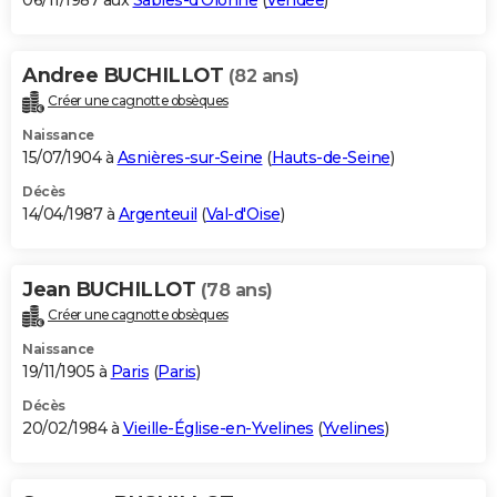
06/11/1987 aux
Sables-d'Olonne
(
Vendée
)
Andree BUCHILLOT
(82 ans)
Créer une cagnotte obsèques
Naissance
15/07/1904 à
Asnières-sur-Seine
(
Hauts-de-Seine
)
Décès
14/04/1987 à
Argenteuil
(
Val-d'Oise
)
Jean BUCHILLOT
(78 ans)
Créer une cagnotte obsèques
Naissance
19/11/1905 à
Paris
(
Paris
)
Décès
20/02/1984 à
Vieille-Église-en-Yvelines
(
Yvelines
)