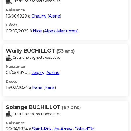
Créer une cagnotte obsèques
City break
Voyage de noces
Climat
Destinations
Voyage nature
Forum
+
PHOTO
Naissance
16/06/1929 à
Chauny
(
Aisne
)
GUIDES D'ACHAT
Décès
05/05/2025 à
Nice
(
Alpes-Maritimes
)
BONS PLANS
CARTE DE VOEUX
Wuilly BUCHILLOT
(53 ans)
Carte Bonne année
Carte Pâques
Carte de Noël
Carte Saint-Valentin
Carte d'anniversaire
DICTIONNAIRE
Créer une cagnotte obsèques
Biographies
Expressions
Dictionnaire
Citations
Proverbes
PROGRAMME TV
Naissance
01/05/1970 à
Joigny
(
Yonne
)
COPAINS D'AVANT
Décès
15/02/2024 à
Paris
(
Paris
)
Se connecter
Collèges
Universités
Service militaire
S'inscrire
Lycées
Primaires
Entreprises
Avis de recherche
AVIS DE DÉCÈS
FORUM
Solange BUCHILLOT
(87 ans)
Lifestyle
Sport
Television
Cinema
Bricolage
Culture
Auto
Voyage
Créer une cagnotte obsèques
Naissance
26/04/1934 à
Saint-Prix-lès-Arnay
(
Côte-d'Or
)