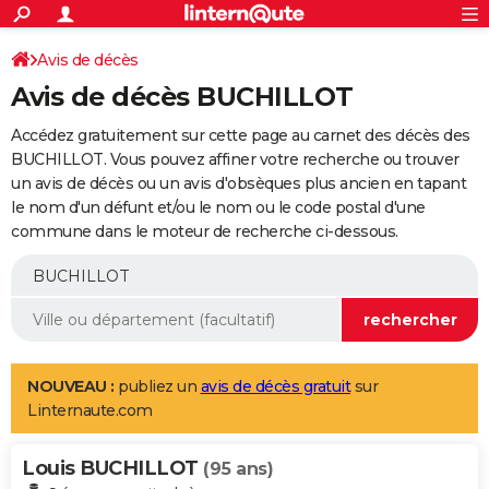
ACTUALITÉS
Connexion
S'inscrire
Avis de décès
Rechercher
Société
Education
Villes
Politique
Faits Divers
Monde
+
SPORT
Avis de décès BUCHILLOT
Football
Cyclisme
Forum
Coupe du monde 2026
Tennis
Rugby
CULTURE
Accédez gratuitement sur cette page au carnet des décès des
TNT
Cinéma
Musique
Programme TV
Streaming
Sorties cinéma
+
BUCHILLOT. Vous pouvez affiner votre recherche ou trouver
FINANCE
un avis de décès ou un avis d'obsèques plus ancien en tapant
Impôts
Immobilier
Banque
Crédit
Retraite
Epargne
Risques naturels par ville
Assurance
AUTO
le nom d'un défunt et/ou le nom ou le code postal d'une
commune dans le moteur de recherche ci-dessous.
Réserver un essai
Berlines
Forum auto
Essais
Citadines
SUV
+
HIGH-TECH
Meilleur smartphone
Ordinateurs
Guide high-tech
Mobiles
Internet
Jeux vidéo
+
BRICOLAGE
Aménagement intérieur
Cuisine
Jardinage
+
Forum
Extérieur
Salle de bains
Rangement
WEEK-END
Escapades
Expositions
Week-end nature
Guides de France
Patrimoine
Musées
+
LIFESTYLE
NOUVEAU :
publiez un
avis de décès gratuit
sur
Linternaute.com
Bien-être
Mode
+
Art de vivre
Loisirs
Modes de vie
SANTE
Louis BUCHILLOT
Guide de la santé
Médicaments
+
Alimentation
Maladies
Sommeil
(95 ans)
VOYAGE