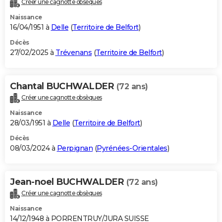
Créer une cagnotte obsèques
City break
Voyage de noces
Climat
Destinations
Voyage nature
Forum
+
PHOTO
Naissance
16/04/1951 à
Delle
(
Territoire de Belfort
)
GUIDES D'ACHAT
Décès
27/02/2025 à
Trévenans
(
Territoire de Belfort
)
BONS PLANS
CARTE DE VOEUX
Chantal BUCHWALDER
(72 ans)
Carte Bonne année
Carte Pâques
Carte de Noël
Carte Saint-Valentin
Carte d'anniversaire
DICTIONNAIRE
Créer une cagnotte obsèques
Biographies
Expressions
Dictionnaire
Citations
Proverbes
PROGRAMME TV
Naissance
28/03/1951 à
Delle
(
Territoire de Belfort
)
COPAINS D'AVANT
Décès
08/03/2024 à
Perpignan
(
Pyrénées-Orientales
)
Se connecter
Collèges
Universités
Service militaire
S'inscrire
Lycées
Primaires
Entreprises
Avis de recherche
AVIS DE DÉCÈS
FORUM
Jean-noel BUCHWALDER
(72 ans)
Lifestyle
Sport
Television
Cinema
Bricolage
Culture
Auto
Voyage
Créer une cagnotte obsèques
Naissance
14/12/1948 à PORRENTRUY/JURA SUISSE