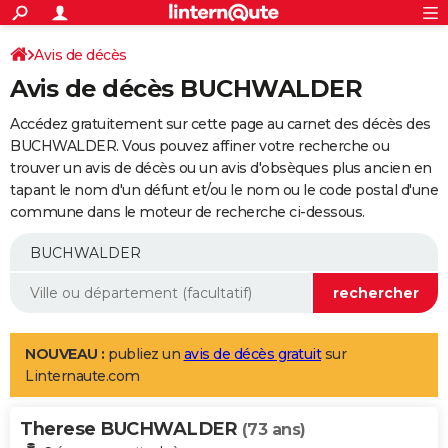
ACTUALITÉS
Connexion
S'inscrire
Avis de décès
Rechercher
Société
Education
Villes
Politique
Faits Divers
Monde
+
SPORT
Avis de décès BUCHWALDER
Football
Cyclisme
Forum
Coupe du monde 2026
Tennis
Rugby
CULTURE
Accédez gratuitement sur cette page au carnet des décès des
TNT
Cinéma
Musique
Programme TV
Streaming
Sorties cinéma
+
BUCHWALDER. Vous pouvez affiner votre recherche ou
FINANCE
trouver un avis de décès ou un avis d'obsèques plus ancien en
Impôts
Immobilier
Banque
Crédit
Retraite
Epargne
Risques naturels par ville
Assurance
AUTO
tapant le nom d'un défunt et/ou le nom ou le code postal d'une
commune dans le moteur de recherche ci-dessous.
Réserver un essai
Berlines
Forum auto
Essais
Citadines
SUV
+
HIGH-TECH
Meilleur smartphone
Ordinateurs
Guide high-tech
Mobiles
Internet
Jeux vidéo
+
BRICOLAGE
Aménagement intérieur
Cuisine
Jardinage
+
Forum
Extérieur
Salle de bains
Rangement
WEEK-END
Escapades
Expositions
Week-end nature
Guides de France
Patrimoine
Musées
+
LIFESTYLE
NOUVEAU :
publiez un
avis de décès gratuit
sur
Linternaute.com
Bien-être
Mode
+
Art de vivre
Loisirs
Modes de vie
SANTE
Therese BUCHWALDER
Guide de la santé
Médicaments
+
Alimentation
Maladies
Sommeil
(73 ans)
VOYAGE