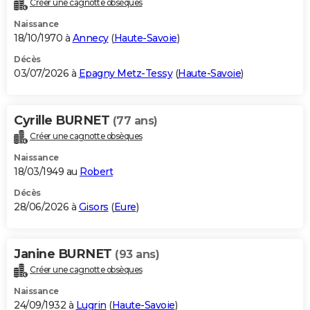
Créer une cagnotte obsèques
City break
Voyage de noces
Climat
Destinations
Voyage nature
Forum
+
PHOTO
Naissance
18/10/1970 à
Annecy
(
Haute-Savoie
)
GUIDES D'ACHAT
Décès
03/07/2026 à
Epagny Metz-Tessy
(
Haute-Savoie
)
BONS PLANS
CARTE DE VOEUX
Cyrille BURNET
(77 ans)
Carte Bonne année
Carte Pâques
Carte de Noël
Carte Saint-Valentin
Carte d'anniversaire
DICTIONNAIRE
Créer une cagnotte obsèques
Biographies
Expressions
Dictionnaire
Citations
Proverbes
PROGRAMME TV
Naissance
18/03/1949 au
Robert
COPAINS D'AVANT
Décès
28/06/2026 à
Gisors
(
Eure
)
Se connecter
Collèges
Universités
Service militaire
S'inscrire
Lycées
Primaires
Entreprises
Avis de recherche
AVIS DE DÉCÈS
FORUM
Janine BURNET
(93 ans)
Lifestyle
Sport
Television
Cinema
Bricolage
Culture
Auto
Voyage
Créer une cagnotte obsèques
Naissance
24/09/1932 à
Lugrin
(
Haute-Savoie
)