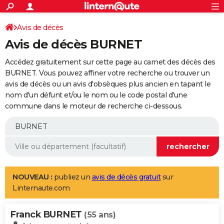
ACTUALITÉS
Connexion
S'inscrire
Avis de décès
Rechercher
Société
Education
Villes
Politique
Faits Divers
Monde
+
SPORT
Avis de décès BURNET
Football
Cyclisme
Forum
Coupe du monde 2026
Tennis
Rugby
CULTURE
Accédez gratuitement sur cette page au carnet des décès des
TNT
Cinéma
Musique
Programme TV
Streaming
Sorties cinéma
+
BURNET. Vous pouvez affiner votre recherche ou trouver un
FINANCE
avis de décès ou un avis d'obsèques plus ancien en tapant le
Impôts
Immobilier
Banque
Crédit
Retraite
Epargne
Risques naturels par ville
Assurance
AUTO
nom d'un défunt et/ou le nom ou le code postal d'une
commune dans le moteur de recherche ci-dessous.
Réserver un essai
Berlines
Forum auto
Essais
Citadines
SUV
+
HIGH-TECH
Meilleur smartphone
Ordinateurs
Guide high-tech
Mobiles
Internet
Jeux vidéo
+
BRICOLAGE
Aménagement intérieur
Cuisine
Jardinage
+
Forum
Extérieur
Salle de bains
Rangement
WEEK-END
Escapades
Expositions
Week-end nature
Guides de France
Patrimoine
Musées
+
LIFESTYLE
NOUVEAU :
publiez un
avis de décès gratuit
sur
Linternaute.com
Bien-être
Mode
+
Art de vivre
Loisirs
Modes de vie
SANTE
Franck BURNET
Guide de la santé
Médicaments
+
Alimentation
Maladies
Sommeil
(55 ans)
VOYAGE