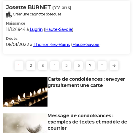
Josette BURNET
(77 ans)
Créer une cagnotte obsèques
Naissance
11/12/1944 à
Lugrin
(
Haute-Savoie
)
Décès
08/01/2022 à
Thonon-les-Bains
(
Haute-Savoie
)
1
2
3
4
5
6
7
11
Carte de condoléances : envoyer
gratuitement une carte
Message de condoléances :
exemples de textes et modèle de
courrier