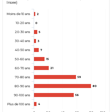
Insee)
Moins de 10 ans
2
10-20 ans
0
20-30 ans
5
30-40 ans
3
40-50 ans
7
50-60 ans
15
60-70 ans
21
70-80 ans
59
80-90 ans
80
90-100 ans
56
Plus de 100 ans
4