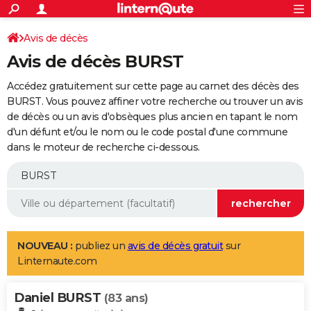
ACTUALITÉS
Connexion
S'inscrire
Avis de décès
Rechercher
Société
Education
Villes
Politique
Faits Divers
Monde
+
SPORT
Avis de décès BURST
Football
Cyclisme
Forum
Coupe du monde 2026
Tennis
Rugby
CULTURE
Accédez gratuitement sur cette page au carnet des décès des
TNT
Cinéma
Musique
Programme TV
Streaming
Sorties cinéma
+
BURST. Vous pouvez affiner votre recherche ou trouver un avis
FINANCE
de décès ou un avis d'obsèques plus ancien en tapant le nom
Impôts
Immobilier
Banque
Crédit
Retraite
Epargne
Risques naturels par ville
Assurance
AUTO
d'un défunt et/ou le nom ou le code postal d'une commune
dans le moteur de recherche ci-dessous.
Réserver un essai
Berlines
Forum auto
Essais
Citadines
SUV
+
HIGH-TECH
Meilleur smartphone
Ordinateurs
Guide high-tech
Mobiles
Internet
Jeux vidéo
+
BRICOLAGE
Aménagement intérieur
Cuisine
Jardinage
+
Forum
Extérieur
Salle de bains
Rangement
WEEK-END
Escapades
Expositions
Week-end nature
Guides de France
Patrimoine
Musées
+
LIFESTYLE
NOUVEAU :
publiez un
avis de décès gratuit
sur
Linternaute.com
Bien-être
Mode
+
Art de vivre
Loisirs
Modes de vie
SANTE
Daniel BURST
Guide de la santé
Médicaments
+
Alimentation
Maladies
Sommeil
(83 ans)
VOYAGE