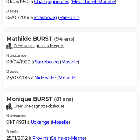
01/03/1940 à
Champigneulles
(
Meurthe-et-Moselle
)
Décès
05/01/2016 à
Strasbourg
(
Bas-Rhin
)
Mathilde BURST
(94 ans)
Créer une cagnotte obsèques
Naissance
08/04/1920 à
Sarrebourg
(
Moselle
)
Décès
23/03/2015 à
Niderviller
(
Moselle
)
Monique BURST
(81 ans)
Créer une cagnotte obsèques
Naissance
01/11/1931 à
Uckange
(
Moselle
)
Décès
25/11/2012 à
Provins
(
Seine-et-Marne
)