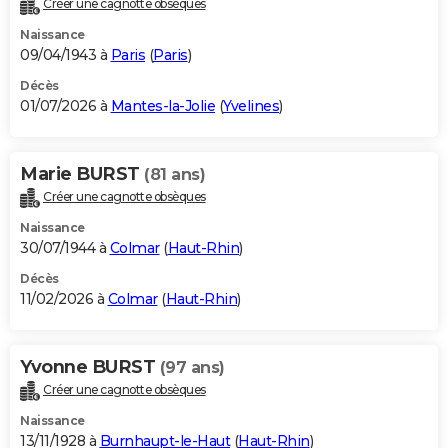
Créer une cagnotte obsèques
City break
Voyage de noces
Climat
Destinations
Voyage nature
Forum
+
PHOTO
Naissance
09/04/1943 à
Paris
(
Paris
)
GUIDES D'ACHAT
Décès
01/07/2026 à
Mantes-la-Jolie
(
Yvelines
)
BONS PLANS
CARTE DE VOEUX
Marie BURST
(81 ans)
Carte Bonne année
Carte Pâques
Carte de Noël
Carte Saint-Valentin
Carte d'anniversaire
DICTIONNAIRE
Créer une cagnotte obsèques
Biographies
Expressions
Dictionnaire
Citations
Proverbes
PROGRAMME TV
Naissance
30/07/1944 à
Colmar
(
Haut-Rhin
)
COPAINS D'AVANT
Décès
11/02/2026 à
Colmar
(
Haut-Rhin
)
Se connecter
Collèges
Universités
Service militaire
S'inscrire
Lycées
Primaires
Entreprises
Avis de recherche
AVIS DE DÉCÈS
FORUM
Yvonne BURST
(97 ans)
Lifestyle
Sport
Television
Cinema
Bricolage
Culture
Auto
Voyage
Créer une cagnotte obsèques
Naissance
13/11/1928 à
Burnhaupt-le-Haut
(
Haut-Rhin
)