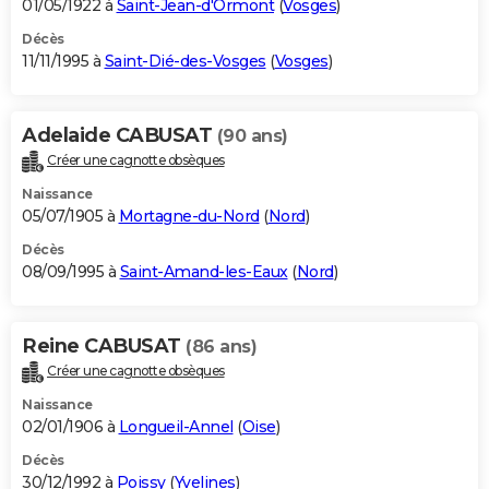
01/05/1922 à
Saint-Jean-d'Ormont
(
Vosges
)
Décès
11/11/1995 à
Saint-Dié-des-Vosges
(
Vosges
)
Adelaide CABUSAT
(90 ans)
Créer une cagnotte obsèques
Naissance
05/07/1905 à
Mortagne-du-Nord
(
Nord
)
Décès
08/09/1995 à
Saint-Amand-les-Eaux
(
Nord
)
Reine CABUSAT
(86 ans)
Créer une cagnotte obsèques
Naissance
02/01/1906 à
Longueil-Annel
(
Oise
)
Décès
30/12/1992 à
Poissy
(
Yvelines
)