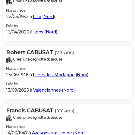
Créer une cagnotte obsèques
City break
Voyage de noces
Climat
Destinations
Voyage nature
Forum
+
PHOTO
Naissance
22/03/1952 à
Lille
(
Nord
)
GUIDES D'ACHAT
Décès
13/04/2026 à
Loos
(
Nord
)
BONS PLANS
CARTE DE VOEUX
Robert CABUSAT
(77 ans)
Carte Bonne année
Carte Pâques
Carte de Noël
Carte Saint-Valentin
Carte d'anniversaire
DICTIONNAIRE
Créer une cagnotte obsèques
Biographies
Expressions
Dictionnaire
Citations
Proverbes
PROGRAMME TV
Naissance
25/06/1948 à
Flines-lès-Mortagne
(
Nord
)
COPAINS D'AVANT
Décès
13/09/2025 à
Valenciennes
(
Nord
)
Se connecter
Collèges
Universités
Service militaire
S'inscrire
Lycées
Primaires
Entreprises
Avis de recherche
AVIS DE DÉCÈS
FORUM
Francis CABUSAT
(77 ans)
Lifestyle
Sport
Television
Cinema
Bricolage
Culture
Auto
Voyage
Créer une cagnotte obsèques
Naissance
14/03/1947 à
Avesnes-sur-Helpe
(
Nord
)