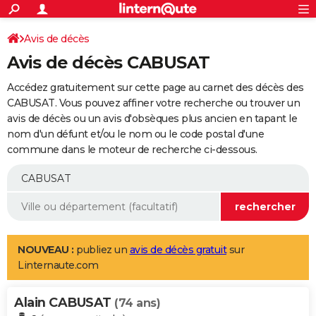
ACTUALITÉS
Connexion
S'inscrire
Avis de décès
Rechercher
Société
Education
Villes
Politique
Faits Divers
Monde
+
SPORT
Avis de décès CABUSAT
Football
Cyclisme
Forum
Coupe du monde 2026
Tennis
Rugby
CULTURE
Accédez gratuitement sur cette page au carnet des décès des
TNT
Cinéma
Musique
Programme TV
Streaming
Sorties cinéma
+
CABUSAT. Vous pouvez affiner votre recherche ou trouver un
FINANCE
avis de décès ou un avis d'obsèques plus ancien en tapant le
Impôts
Immobilier
Banque
Crédit
Retraite
Epargne
Risques naturels par ville
Assurance
AUTO
nom d'un défunt et/ou le nom ou le code postal d'une
commune dans le moteur de recherche ci-dessous.
Réserver un essai
Berlines
Forum auto
Essais
Citadines
SUV
+
HIGH-TECH
Meilleur smartphone
Ordinateurs
Guide high-tech
Mobiles
Internet
Jeux vidéo
+
BRICOLAGE
Aménagement intérieur
Cuisine
Jardinage
+
Forum
Extérieur
Salle de bains
Rangement
WEEK-END
Escapades
Expositions
Week-end nature
Guides de France
Patrimoine
Musées
+
LIFESTYLE
NOUVEAU :
publiez un
avis de décès gratuit
sur
Linternaute.com
Bien-être
Mode
+
Art de vivre
Loisirs
Modes de vie
SANTE
Alain CABUSAT
Guide de la santé
Médicaments
+
Alimentation
Maladies
Sommeil
(74 ans)
VOYAGE