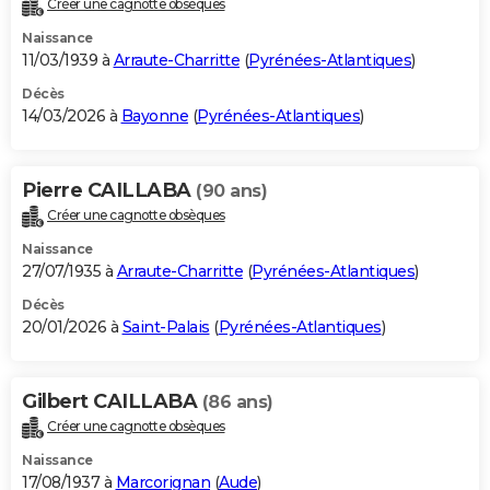
Créer une cagnotte obsèques
City break
Voyage de noces
Climat
Destinations
Voyage nature
Forum
+
PHOTO
Naissance
11/03/1939 à
Arraute-Charritte
(
Pyrénées-Atlantiques
)
GUIDES D'ACHAT
Décès
14/03/2026 à
Bayonne
(
Pyrénées-Atlantiques
)
BONS PLANS
CARTE DE VOEUX
Pierre CAILLABA
(90 ans)
Carte Bonne année
Carte Pâques
Carte de Noël
Carte Saint-Valentin
Carte d'anniversaire
DICTIONNAIRE
Créer une cagnotte obsèques
Biographies
Expressions
Dictionnaire
Citations
Proverbes
PROGRAMME TV
Naissance
27/07/1935 à
Arraute-Charritte
(
Pyrénées-Atlantiques
)
COPAINS D'AVANT
Décès
20/01/2026 à
Saint-Palais
(
Pyrénées-Atlantiques
)
Se connecter
Collèges
Universités
Service militaire
S'inscrire
Lycées
Primaires
Entreprises
Avis de recherche
AVIS DE DÉCÈS
FORUM
Gilbert CAILLABA
(86 ans)
Lifestyle
Sport
Television
Cinema
Bricolage
Culture
Auto
Voyage
Créer une cagnotte obsèques
Naissance
17/08/1937 à
Marcorignan
(
Aude
)