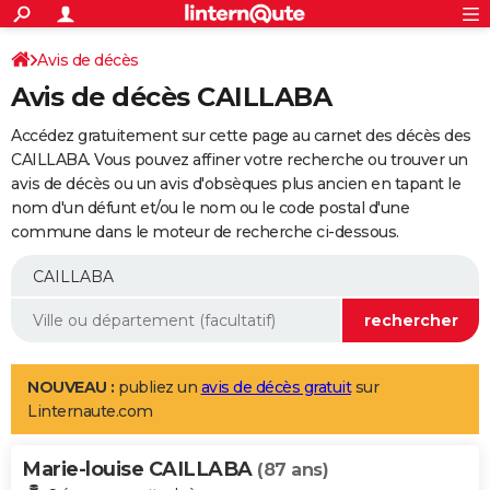
ACTUALITÉS
Connexion
S'inscrire
Avis de décès
Rechercher
Société
Education
Villes
Politique
Faits Divers
Monde
+
SPORT
Avis de décès CAILLABA
Football
Cyclisme
Forum
Coupe du monde 2026
Tennis
Rugby
CULTURE
Accédez gratuitement sur cette page au carnet des décès des
TNT
Cinéma
Musique
Programme TV
Streaming
Sorties cinéma
+
CAILLABA. Vous pouvez affiner votre recherche ou trouver un
FINANCE
avis de décès ou un avis d'obsèques plus ancien en tapant le
Impôts
Immobilier
Banque
Crédit
Retraite
Epargne
Risques naturels par ville
Assurance
AUTO
nom d'un défunt et/ou le nom ou le code postal d'une
commune dans le moteur de recherche ci-dessous.
Réserver un essai
Berlines
Forum auto
Essais
Citadines
SUV
+
HIGH-TECH
Meilleur smartphone
Ordinateurs
Guide high-tech
Mobiles
Internet
Jeux vidéo
+
BRICOLAGE
Aménagement intérieur
Cuisine
Jardinage
+
Forum
Extérieur
Salle de bains
Rangement
WEEK-END
Escapades
Expositions
Week-end nature
Guides de France
Patrimoine
Musées
+
LIFESTYLE
NOUVEAU :
publiez un
avis de décès gratuit
sur
Linternaute.com
Bien-être
Mode
+
Art de vivre
Loisirs
Modes de vie
SANTE
Marie-louise CAILLABA
Guide de la santé
Médicaments
+
Alimentation
Maladies
Sommeil
(87 ans)
VOYAGE