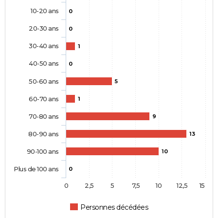
10-20 ans
0
20-30 ans
0
30-40 ans
1
40-50 ans
0
50-60 ans
5
60-70 ans
1
70-80 ans
9
80-90 ans
13
90-100 ans
10
Plus de 100 ans
0
0
2,5
5
7,5
10
12,5
15
Personnes décédées