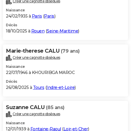
Créer une cagnotte obsèques
City break
Voyage de noces
Climat
Destinations
Voyage nature
Forum
+
PHOTO
Naissance
24/02/1935 à
Paris
(
Paris
)
GUIDES D'ACHAT
Décès
18/10/2025 à
Rouen
(
Seine-Maritime
)
BONS PLANS
CARTE DE VOEUX
Marie-therese CALU
(79 ans)
Carte Bonne année
Carte Pâques
Carte de Noël
Carte Saint-Valentin
Carte d'anniversaire
DICTIONNAIRE
Créer une cagnotte obsèques
Biographies
Expressions
Dictionnaire
Citations
Proverbes
PROGRAMME TV
Naissance
22/07/1946 à KHOURIBGA MAROC
COPAINS D'AVANT
Décès
26/08/2025 à
Tours
(
Indre-et-Loire
)
Se connecter
Collèges
Universités
Service militaire
S'inscrire
Lycées
Primaires
Entreprises
Avis de recherche
AVIS DE DÉCÈS
FORUM
Suzanne CALU
(85 ans)
Lifestyle
Sport
Television
Cinema
Bricolage
Culture
Auto
Voyage
Créer une cagnotte obsèques
Naissance
12/01/1939 à
Fontaine-Raoul
(
Loir-et-Cher
)