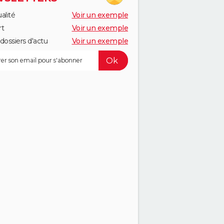
alité
Voir un exemple
rt
Voir un exemple
dossiers d'actu
Voir un exemple