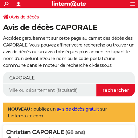
ACTUALITÉS
Connexion
S'inscrire
Avis de décès
Rechercher
Société
Education
Villes
Politique
Faits Divers
Monde
+
SPORT
Avis de décès CAPORALE
Football
Cyclisme
Forum
Coupe du monde 2026
Tennis
Rugby
CULTURE
Accédez gratuitement sur cette page au carnet des décès des
TNT
Cinéma
Musique
Programme TV
Streaming
Sorties cinéma
+
CAPORALE. Vous pouvez affiner votre recherche ou trouver un
FINANCE
avis de décès ou un avis d'obsèques plus ancien en tapant le
Impôts
Immobilier
Banque
Crédit
Retraite
Epargne
Risques naturels par ville
Assurance
AUTO
nom d'un défunt et/ou le nom ou le code postal d'une
commune dans le moteur de recherche ci-dessous.
Réserver un essai
Berlines
Forum auto
Essais
Citadines
SUV
+
HIGH-TECH
Meilleur smartphone
Ordinateurs
Guide high-tech
Mobiles
Internet
Jeux vidéo
+
BRICOLAGE
Aménagement intérieur
Cuisine
Jardinage
+
Forum
Extérieur
Salle de bains
Rangement
WEEK-END
Escapades
Expositions
Week-end nature
Guides de France
Patrimoine
Musées
+
LIFESTYLE
NOUVEAU :
publiez un
avis de décès gratuit
sur
Linternaute.com
Bien-être
Mode
+
Art de vivre
Loisirs
Modes de vie
SANTE
Christian CAPORALE
Guide de la santé
Médicaments
+
Alimentation
Maladies
Sommeil
(68 ans)
VOYAGE