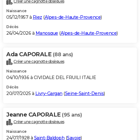
Créer une cagnotte obsèques
City break
Voyage de noces
Climat
Destinations
Voyage nature
Forum
+
PHOTO
Naissance
05/12/1957 à
Riez
(
Alpes-de-Haute-Provence
)
GUIDES D'ACHAT
Décès
26/04/2026 à
Manosque
(
Alpes-de-Haute-Provence
)
BONS PLANS
CARTE DE VOEUX
Ada CAPORALE
(88 ans)
Carte Bonne année
Carte Pâques
Carte de Noël
Carte Saint-Valentin
Carte d'anniversaire
DICTIONNAIRE
Créer une cagnotte obsèques
Biographies
Expressions
Dictionnaire
Citations
Proverbes
PROGRAMME TV
Naissance
04/10/1936 à CIVIDALE DEL FRUILI ITALIE
COPAINS D'AVANT
Décès
20/07/2025 à
Livry-Gargan
(
Seine-Saint-Denis
)
Se connecter
Collèges
Universités
Service militaire
S'inscrire
Lycées
Primaires
Entreprises
Avis de recherche
AVIS DE DÉCÈS
FORUM
Jeanne CAPORALE
(95 ans)
Lifestyle
Sport
Television
Cinema
Bricolage
Culture
Auto
Voyage
Créer une cagnotte obsèques
Naissance
24/07/1928 à
Saint-Baldoph
(
Savoie
)