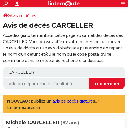
ACTUALITÉS
Connexion
S'inscrire
Avis de décès
Rechercher
Société
Education
Villes
Politique
Faits Divers
Monde
+
SPORT
Avis de décès CARCELLER
Football
Cyclisme
Forum
Coupe du monde 2026
Tennis
Rugby
CULTURE
Accédez gratuitement sur cette page au carnet des décès des
TNT
Cinéma
Musique
Programme TV
Streaming
Sorties cinéma
+
CARCELLER. Vous pouvez affiner votre recherche ou trouver
FINANCE
un avis de décès ou un avis d'obsèques plus ancien en tapant
Impôts
Immobilier
Banque
Crédit
Retraite
Epargne
Risques naturels par ville
Assurance
AUTO
le nom d'un défunt et/ou le nom ou le code postal d'une
commune dans le moteur de recherche ci-dessous.
Réserver un essai
Berlines
Forum auto
Essais
Citadines
SUV
+
HIGH-TECH
Meilleur smartphone
Ordinateurs
Guide high-tech
Mobiles
Internet
Jeux vidéo
+
BRICOLAGE
Aménagement intérieur
Cuisine
Jardinage
+
Forum
Extérieur
Salle de bains
Rangement
WEEK-END
Escapades
Expositions
Week-end nature
Guides de France
Patrimoine
Musées
+
LIFESTYLE
NOUVEAU :
publiez un
avis de décès gratuit
sur
Linternaute.com
Bien-être
Mode
+
Art de vivre
Loisirs
Modes de vie
SANTE
Michele CARCELLER
Guide de la santé
Médicaments
+
Alimentation
Maladies
Sommeil
(82 ans)
VOYAGE