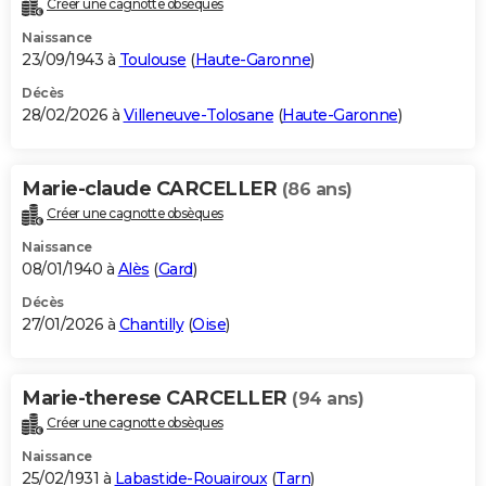
Créer une cagnotte obsèques
City break
Voyage de noces
Climat
Destinations
Voyage nature
Forum
+
PHOTO
Naissance
23/09/1943 à
Toulouse
(
Haute-Garonne
)
GUIDES D'ACHAT
Décès
28/02/2026 à
Villeneuve-Tolosane
(
Haute-Garonne
)
BONS PLANS
CARTE DE VOEUX
Marie-claude CARCELLER
(86 ans)
Carte Bonne année
Carte Pâques
Carte de Noël
Carte Saint-Valentin
Carte d'anniversaire
DICTIONNAIRE
Créer une cagnotte obsèques
Biographies
Expressions
Dictionnaire
Citations
Proverbes
PROGRAMME TV
Naissance
08/01/1940 à
Alès
(
Gard
)
COPAINS D'AVANT
Décès
27/01/2026 à
Chantilly
(
Oise
)
Se connecter
Collèges
Universités
Service militaire
S'inscrire
Lycées
Primaires
Entreprises
Avis de recherche
AVIS DE DÉCÈS
FORUM
Marie-therese CARCELLER
(94 ans)
Lifestyle
Sport
Television
Cinema
Bricolage
Culture
Auto
Voyage
Créer une cagnotte obsèques
Naissance
25/02/1931 à
Labastide-Rouairoux
(
Tarn
)