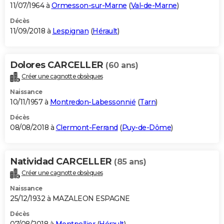
11/07/1964 à
Ormesson-sur-Marne
(
Val-de-Marne
)
Décès
11/09/2018 à
Lespignan
(
Hérault
)
Dolores CARCELLER
(60 ans)
Créer une cagnotte obsèques
Naissance
10/11/1957 à
Montredon-Labessonnié
(
Tarn
)
Décès
08/08/2018 à
Clermont-Ferrand
(
Puy-de-Dôme
)
Natividad CARCELLER
(85 ans)
Créer une cagnotte obsèques
Naissance
25/12/1932 à MAZALEON ESPAGNE
Décès