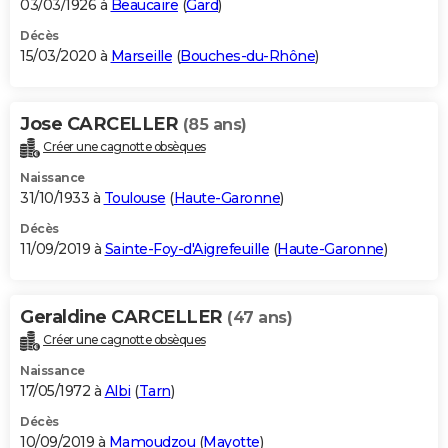
03/03/1926 à
Beaucaire
(
Gard
)
Décès
15/03/2020 à
Marseille
(
Bouches-du-Rhône
)
Jose CARCELLER
(85 ans)
Créer une cagnotte obsèques
Naissance
31/10/1933 à
Toulouse
(
Haute-Garonne
)
Décès
11/09/2019 à
Sainte-Foy-d'Aigrefeuille
(
Haute-Garonne
)
Geraldine CARCELLER
(47 ans)
Créer une cagnotte obsèques
Naissance
17/05/1972 à
Albi
(
Tarn
)
Décès
10/09/2019 à
Mamoudzou
(
Mayotte
)