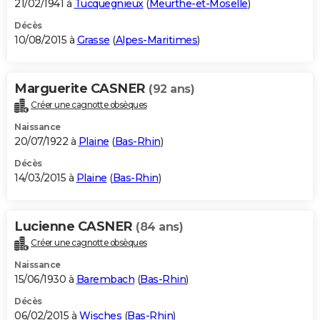
21/02/1941 à
Tucquegnieux
(
Meurthe-et-Moselle
)
Décès
10/08/2015 à
Grasse
(
Alpes-Maritimes
)
Marguerite CASNER
(92 ans)
Créer une cagnotte obsèques
Naissance
20/07/1922 à
Plaine
(
Bas-Rhin
)
Décès
14/03/2015 à
Plaine
(
Bas-Rhin
)
Lucienne CASNER
(84 ans)
Créer une cagnotte obsèques
Naissance
15/06/1930 à
Barembach
(
Bas-Rhin
)
Décès
06/02/2015 à
Wisches
(
Bas-Rhin
)