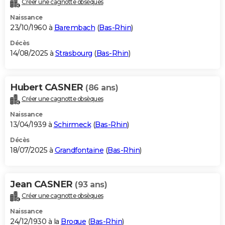
Créer une cagnotte obsèques
City break
Voyage de noces
Climat
Destinations
Voyage nature
Forum
+
PHOTO
Naissance
23/10/1960 à
Barembach
(
Bas-Rhin
)
GUIDES D'ACHAT
Décès
14/08/2025 à
Strasbourg
(
Bas-Rhin
)
BONS PLANS
CARTE DE VOEUX
Hubert CASNER
(86 ans)
Carte Bonne année
Carte Pâques
Carte de Noël
Carte Saint-Valentin
Carte d'anniversaire
DICTIONNAIRE
Créer une cagnotte obsèques
Biographies
Expressions
Dictionnaire
Citations
Proverbes
PROGRAMME TV
Naissance
13/04/1939 à
Schirmeck
(
Bas-Rhin
)
COPAINS D'AVANT
Décès
18/07/2025 à
Grandfontaine
(
Bas-Rhin
)
Se connecter
Collèges
Universités
Service militaire
S'inscrire
Lycées
Primaires
Entreprises
Avis de recherche
AVIS DE DÉCÈS
FORUM
Jean CASNER
(93 ans)
Lifestyle
Sport
Television
Cinema
Bricolage
Culture
Auto
Voyage
Créer une cagnotte obsèques
Naissance
24/12/1930 à la
Broque
(
Bas-Rhin
)