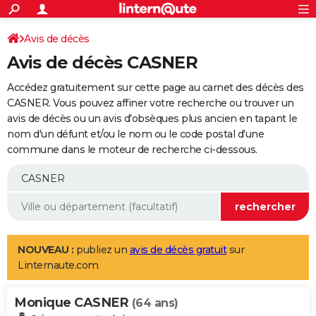
ACTUALITÉS
Connexion
S'inscrire
Avis de décès
Rechercher
Société
Education
Villes
Politique
Faits Divers
Monde
+
SPORT
Avis de décès CASNER
Football
Cyclisme
Forum
Coupe du monde 2026
Tennis
Rugby
CULTURE
Accédez gratuitement sur cette page au carnet des décès des
TNT
Cinéma
Musique
Programme TV
Streaming
Sorties cinéma
+
CASNER. Vous pouvez affiner votre recherche ou trouver un
FINANCE
avis de décès ou un avis d'obsèques plus ancien en tapant le
Impôts
Immobilier
Banque
Crédit
Retraite
Epargne
Risques naturels par ville
Assurance
AUTO
nom d'un défunt et/ou le nom ou le code postal d'une
commune dans le moteur de recherche ci-dessous.
Réserver un essai
Berlines
Forum auto
Essais
Citadines
SUV
+
HIGH-TECH
Meilleur smartphone
Ordinateurs
Guide high-tech
Mobiles
Internet
Jeux vidéo
+
BRICOLAGE
Aménagement intérieur
Cuisine
Jardinage
+
Forum
Extérieur
Salle de bains
Rangement
WEEK-END
Escapades
Expositions
Week-end nature
Guides de France
Patrimoine
Musées
+
LIFESTYLE
NOUVEAU :
publiez un
avis de décès gratuit
sur
Linternaute.com
Bien-être
Mode
+
Art de vivre
Loisirs
Modes de vie
SANTE
Monique CASNER
Guide de la santé
Médicaments
+
Alimentation
Maladies
Sommeil
(64 ans)
VOYAGE