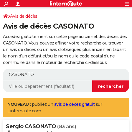
ACTUALITÉS
Connexion
S'inscrire
Avis de décès
Rechercher
Société
Education
Villes
Politique
Faits Divers
Monde
+
SPORT
Avis de décès CASONATO
Football
Cyclisme
Forum
Coupe du monde 2026
Tennis
Rugby
CULTURE
Accédez gratuitement sur cette page au carnet des décès des
TNT
Cinéma
Musique
Programme TV
Streaming
Sorties cinéma
+
CASONATO. Vous pouvez affiner votre recherche ou trouver
FINANCE
un avis de décès ou un avis d'obsèques plus ancien en tapant
Impôts
Immobilier
Banque
Crédit
Retraite
Epargne
Risques naturels par ville
Assurance
AUTO
le nom d'un défunt et/ou le nom ou le code postal d'une
commune dans le moteur de recherche ci-dessous.
Réserver un essai
Berlines
Forum auto
Essais
Citadines
SUV
+
HIGH-TECH
Meilleur smartphone
Ordinateurs
Guide high-tech
Mobiles
Internet
Jeux vidéo
+
BRICOLAGE
Aménagement intérieur
Cuisine
Jardinage
+
Forum
Extérieur
Salle de bains
Rangement
WEEK-END
Escapades
Expositions
Week-end nature
Guides de France
Patrimoine
Musées
+
LIFESTYLE
NOUVEAU :
publiez un
avis de décès gratuit
sur
Linternaute.com
Bien-être
Mode
+
Art de vivre
Loisirs
Modes de vie
SANTE
Sergio CASONATO
Guide de la santé
Médicaments
+
Alimentation
Maladies
Sommeil
(83 ans)
VOYAGE