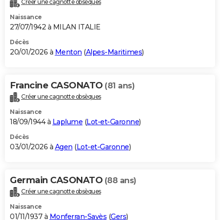
Créer une cagnotte obsèques
City break
Voyage de noces
Climat
Destinations
Voyage nature
Forum
+
PHOTO
Naissance
27/07/1942 à MILAN ITALIE
GUIDES D'ACHAT
Décès
20/01/2026 à
Menton
(
Alpes-Maritimes
)
BONS PLANS
CARTE DE VOEUX
Francine CASONATO
(81 ans)
Carte Bonne année
Carte Pâques
Carte de Noël
Carte Saint-Valentin
Carte d'anniversaire
DICTIONNAIRE
Créer une cagnotte obsèques
Biographies
Expressions
Dictionnaire
Citations
Proverbes
PROGRAMME TV
Naissance
18/09/1944 à
Laplume
(
Lot-et-Garonne
)
COPAINS D'AVANT
Décès
03/01/2026 à
Agen
(
Lot-et-Garonne
)
Se connecter
Collèges
Universités
Service militaire
S'inscrire
Lycées
Primaires
Entreprises
Avis de recherche
AVIS DE DÉCÈS
FORUM
Germain CASONATO
(88 ans)
Lifestyle
Sport
Television
Cinema
Bricolage
Culture
Auto
Voyage
Créer une cagnotte obsèques
Naissance
01/11/1937 à
Monferran-Savès
(
Gers
)