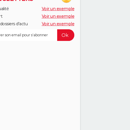
alité
Voir un exemple
rt
Voir un exemple
dossiers d'actu
Voir un exemple