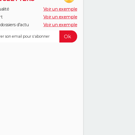
alité
Voir un exemple
rt
Voir un exemple
dossiers d'actu
Voir un exemple