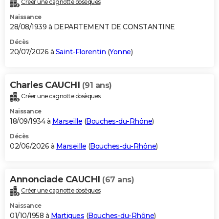
Créer une cagnotte obsèques
City break
Voyage de noces
Climat
Destinations
Voyage nature
Forum
+
PHOTO
Naissance
28/08/1939 à DEPARTEMENT DE CONSTANTINE
GUIDES D'ACHAT
Décès
20/07/2026 à
Saint-Florentin
(
Yonne
)
BONS PLANS
CARTE DE VOEUX
Charles CAUCHI
(91 ans)
Carte Bonne année
Carte Pâques
Carte de Noël
Carte Saint-Valentin
Carte d'anniversaire
DICTIONNAIRE
Créer une cagnotte obsèques
Biographies
Expressions
Dictionnaire
Citations
Proverbes
PROGRAMME TV
Naissance
18/09/1934 à
Marseille
(
Bouches-du-Rhône
)
COPAINS D'AVANT
Décès
02/06/2026 à
Marseille
(
Bouches-du-Rhône
)
Se connecter
Collèges
Universités
Service militaire
S'inscrire
Lycées
Primaires
Entreprises
Avis de recherche
AVIS DE DÉCÈS
FORUM
Annonciade CAUCHI
(67 ans)
Lifestyle
Sport
Television
Cinema
Bricolage
Culture
Auto
Voyage
Créer une cagnotte obsèques
Naissance
01/10/1958 à
Martigues
(
Bouches-du-Rhône
)