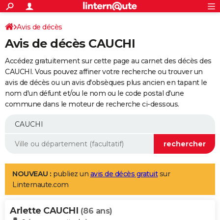
ACTUALITÉS
Connexion
S'inscrire
Avis de décès
Rechercher
Société
Education
Villes
Politique
Faits Divers
Monde
+
SPORT
Avis de décès CAUCHI
Football
Cyclisme
Forum
Coupe du monde 2026
Tennis
Rugby
CULTURE
Accédez gratuitement sur cette page au carnet des décès des
TNT
Cinéma
Musique
Programme TV
Streaming
Sorties cinéma
+
CAUCHI. Vous pouvez affiner votre recherche ou trouver un
FINANCE
avis de décès ou un avis d'obsèques plus ancien en tapant le
Impôts
Immobilier
Banque
Crédit
Retraite
Epargne
Risques naturels par ville
Assurance
AUTO
nom d'un défunt et/ou le nom ou le code postal d'une
commune dans le moteur de recherche ci-dessous.
Réserver un essai
Berlines
Forum auto
Essais
Citadines
SUV
+
HIGH-TECH
Meilleur smartphone
Ordinateurs
Guide high-tech
Mobiles
Internet
Jeux vidéo
+
BRICOLAGE
Aménagement intérieur
Cuisine
Jardinage
+
Forum
Extérieur
Salle de bains
Rangement
WEEK-END
Escapades
Expositions
Week-end nature
Guides de France
Patrimoine
Musées
+
LIFESTYLE
NOUVEAU :
publiez un
avis de décès gratuit
sur
Linternaute.com
Bien-être
Mode
+
Art de vivre
Loisirs
Modes de vie
SANTE
Arlette CAUCHI
Guide de la santé
Médicaments
+
Alimentation
Maladies
Sommeil
(86 ans)
VOYAGE