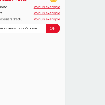
alité
Voir un exemple
rt
Voir un exemple
dossiers d'actu
Voir un exemple