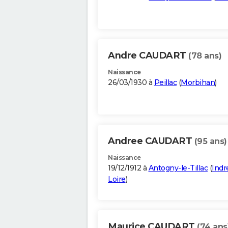
Andre CAUDART
(78 ans)
Naissance
26/03/1930 à
Peillac
(
Morbihan
)
Andree CAUDART
(95 ans)
Naissance
19/12/1912 à
Antogny-le-Tillac
(
Indr
Loire
)
Maurice CAUDART
(74 ans