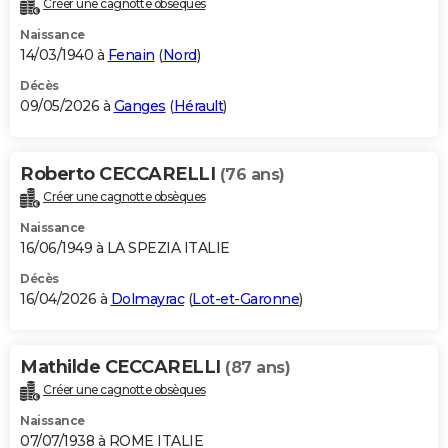
Créer une cagnotte obsèques
City break
Voyage de noces
Climat
Destinations
Voyage nature
Forum
+
PHOTO
Naissance
14/03/1940 à
Fenain
(
Nord
)
GUIDES D'ACHAT
Décès
09/05/2026 à
Ganges
(
Hérault
)
BONS PLANS
CARTE DE VOEUX
Roberto CECCARELLI
(76 ans)
Carte Bonne année
Carte Pâques
Carte de Noël
Carte Saint-Valentin
Carte d'anniversaire
DICTIONNAIRE
Créer une cagnotte obsèques
Biographies
Expressions
Dictionnaire
Citations
Proverbes
PROGRAMME TV
Naissance
16/06/1949 à LA SPEZIA ITALIE
COPAINS D'AVANT
Décès
16/04/2026 à
Dolmayrac
(
Lot-et-Garonne
)
Se connecter
Collèges
Universités
Service militaire
S'inscrire
Lycées
Primaires
Entreprises
Avis de recherche
AVIS DE DÉCÈS
FORUM
Mathilde CECCARELLI
(87 ans)
Lifestyle
Sport
Television
Cinema
Bricolage
Culture
Auto
Voyage
Créer une cagnotte obsèques
Naissance
07/07/1938 à ROME ITALIE