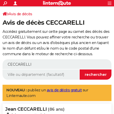
ACTUALITÉS
Connexion
S'inscrire
Avis de décès
Rechercher
Société
Education
Villes
Politique
Faits Divers
Monde
+
SPORT
Avis de décès CECCARELLI
Football
Cyclisme
Forum
Coupe du monde 2026
Tennis
Rugby
CULTURE
Accédez gratuitement sur cette page au carnet des décès des
TNT
Cinéma
Musique
Programme TV
Streaming
Sorties cinéma
+
CECCARELLI. Vous pouvez affiner votre recherche ou trouver
FINANCE
un avis de décès ou un avis d'obsèques plus ancien en tapant
Impôts
Immobilier
Banque
Crédit
Retraite
Epargne
Risques naturels par ville
Assurance
AUTO
le nom d'un défunt et/ou le nom ou le code postal d'une
commune dans le moteur de recherche ci-dessous.
Réserver un essai
Berlines
Forum auto
Essais
Citadines
SUV
+
HIGH-TECH
Meilleur smartphone
Ordinateurs
Guide high-tech
Mobiles
Internet
Jeux vidéo
+
BRICOLAGE
Aménagement intérieur
Cuisine
Jardinage
+
Forum
Extérieur
Salle de bains
Rangement
WEEK-END
Escapades
Expositions
Week-end nature
Guides de France
Patrimoine
Musées
+
LIFESTYLE
NOUVEAU :
publiez un
avis de décès gratuit
sur
Linternaute.com
Bien-être
Mode
+
Art de vivre
Loisirs
Modes de vie
SANTE
Jean CECCARELLI
Guide de la santé
Médicaments
+
Alimentation
Maladies
Sommeil
(86 ans)
VOYAGE