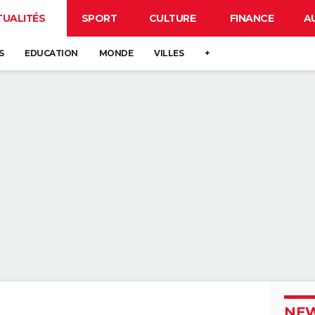
TUALITÉS
SPORT
CULTURE
FINANCE
A
S
EDUCATION
MONDE
VILLES
+
NEW