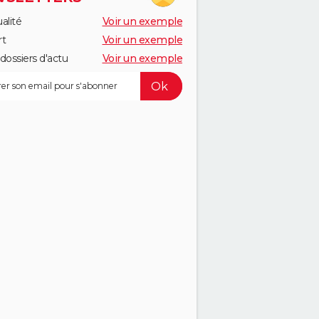
alité
Voir un exemple
rt
Voir un exemple
dossiers d'actu
Voir un exemple