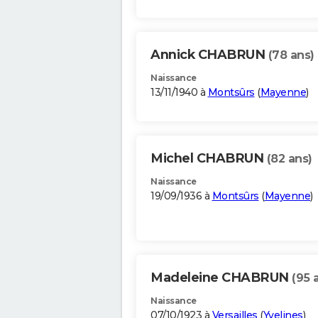
Annick CHABRUN
(78 ans)
Naissance
13/11/1940 à
Montsûrs
(
Mayenne
)
Michel CHABRUN
(82 ans)
Naissance
19/09/1936 à
Montsûrs
(
Mayenne
)
Madeleine CHABRUN
(95 
Naissance
07/10/1923 à
Versailles
(
Yvelines
)