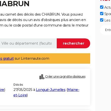
CHABRUN
Actu
Spo
e au carnet des décès des CHABRUN. Vous pouvez
 avis de décès ou un avis d'obsèques plus ancien en
Les 
nom ou le code postal d'une commune dans le moteur
s gratuit
sur Linternaute.com
Créer une cagnotte obsèques
Décès
ire
)
27/05/2025 à
Longué-Jumelles
(
Maine-
et-Loire
)