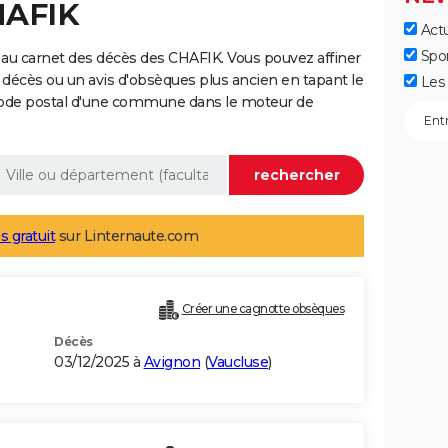
HAFIK
Actu
Spo
au carnet des décès des CHAFIK. Vous pouvez affiner
 décès ou un avis d'obsèques plus ancien en tapant le
Les 
code postal d'une commune dans le moteur de
s gratuit
sur Linternaute.com
Créer une cagnotte obsèques
Décès
03/12/2025 à
Avignon
(
Vaucluse
)