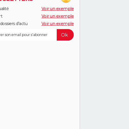
alité
Voir un exemple
rt
Voir un exemple
dossiers d'actu
Voir un exemple