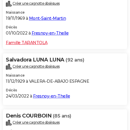
Créer une cagnotte obsèques
City break
Voyage de noces
Climat
Destinations
Voyage nature
Forum
+
PHOTO
Naissance
19/11/1969 à
Mont-Saint-Martin
GUIDES D'ACHAT
Décès
BONS PLANS
01/10/2022 à
Fresnoy-en-Thelle
CARTE DE VOEUX
Famille TARANTOLA
Carte Bonne année
Carte Pâques
Carte de Noël
Carte Saint-Valentin
Carte d'anniversaire
DICTIONNAIRE
Salvadora LUNA LUNA
(92 ans)
Biographies
Expressions
Dictionnaire
Citations
Proverbes
PROGRAMME TV
Créer une cagnotte obsèques
Naissance
COPAINS D'AVANT
11/12/1929 à VALERA-DE-ABAJO ESPAGNE
Se connecter
Collèges
Universités
Service militaire
S'inscrire
Lycées
Primaires
Entreprises
Avis de recherche
AVIS DE DÉCÈS
Décès
24/03/2022 à
Fresnoy-en-Thelle
FORUM
Lifestyle
Sport
Television
Cinema
Bricolage
Culture
Auto
Voyage
Denis COURBOIN
(85 ans)
Créer une cagnotte obsèques