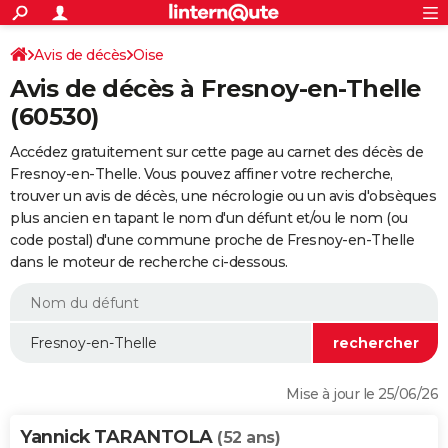
ACTUALITÉS
Connexion
S'inscrire
Avis de décès
Oise
Rechercher
Société
Education
Villes
Politique
Faits Divers
Monde
+
SPORT
Avis de décès à Fresnoy-en-Thelle
Football
Cyclisme
Forum
Coupe du monde 2026
Tennis
Rugby
CULTURE
(60530)
TNT
Cinéma
Musique
Programme TV
Streaming
Sorties cinéma
+
FINANCE
Accédez gratuitement sur cette page au carnet des décès de
Fresnoy-en-Thelle. Vous pouvez affiner votre recherche,
Impôts
Immobilier
Banque
Crédit
Retraite
Epargne
Risques naturels par ville
Assurance
AUTO
trouver un avis de décès, une nécrologie ou un avis d'obsèques
plus ancien en tapant le nom d'un défunt et/ou le nom (ou
Réserver un essai
Berlines
Forum auto
Essais
Citadines
SUV
+
HIGH-TECH
code postal) d'une commune proche de Fresnoy-en-Thelle
dans le moteur de recherche ci-dessous.
Meilleur smartphone
Ordinateurs
Guide high-tech
Mobiles
Internet
Jeux vidéo
+
BRICOLAGE
Aménagement intérieur
Cuisine
Jardinage
+
Forum
Extérieur
Salle de bains
Rangement
WEEK-END
Escapades
Expositions
Week-end nature
Guides de France
Patrimoine
Musées
+
LIFESTYLE
Bien-être
Mode
+
Art de vivre
Loisirs
Modes de vie
SANTE
Mise à jour le 25/06/26
Guide de la santé
Médicaments
+
Alimentation
Maladies
Sommeil
VOYAGE
Yannick TARANTOLA
(52 ans)