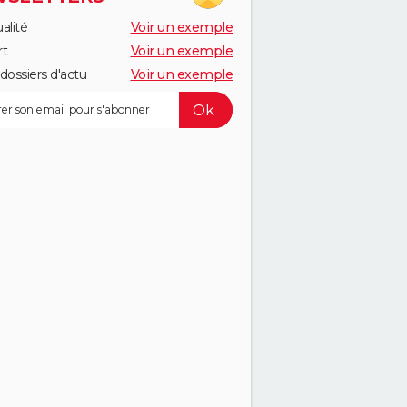
alité
Voir un exemple
rt
Voir un exemple
dossiers d'actu
Voir un exemple