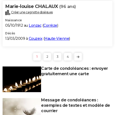
Marie-louise CHALAUX
(96 ans)
Créer une cagnotte obsèques
Naissance
05/10/1912 au
Lonzac
(
Corrèze
)
Décès
13/03/2009 à
Couzeix
(
Haute-Vienne
)
1
2
3
4
Carte de condoléances : envoyer
gratuitement une carte
Message de condoléances :
exemples de textes et modèle de
courrier