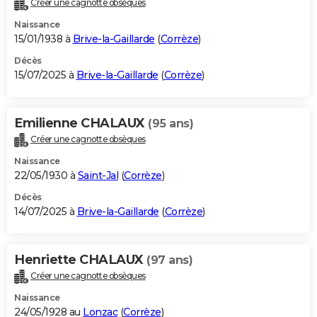
Créer une cagnotte obsèques
City break
Voyage de noces
Climat
Destinations
Voyage nature
Forum
+
PHOTO
Naissance
15/01/1938 à
Brive-la-Gaillarde
(
Corrèze
)
GUIDES D'ACHAT
Décès
15/07/2025 à
Brive-la-Gaillarde
(
Corrèze
)
BONS PLANS
CARTE DE VOEUX
Emilienne CHALAUX
(95 ans)
Carte Bonne année
Carte Pâques
Carte de Noël
Carte Saint-Valentin
Carte d'anniversaire
DICTIONNAIRE
Créer une cagnotte obsèques
Biographies
Expressions
Dictionnaire
Citations
Proverbes
PROGRAMME TV
Naissance
22/05/1930 à
Saint-Jal
(
Corrèze
)
COPAINS D'AVANT
Décès
14/07/2025 à
Brive-la-Gaillarde
(
Corrèze
)
Se connecter
Collèges
Universités
Service militaire
S'inscrire
Lycées
Primaires
Entreprises
Avis de recherche
AVIS DE DÉCÈS
FORUM
Henriette CHALAUX
(97 ans)
Lifestyle
Sport
Television
Cinema
Bricolage
Culture
Auto
Voyage
Créer une cagnotte obsèques
Naissance
24/05/1928 au
Lonzac
(
Corrèze
)