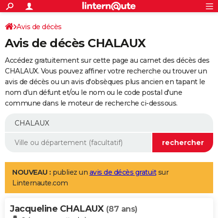
ACTUALITÉS
Connexion
S'inscrire
Avis de décès
Rechercher
Société
Education
Villes
Politique
Faits Divers
Monde
+
SPORT
Avis de décès CHALAUX
Football
Cyclisme
Forum
Coupe du monde 2026
Tennis
Rugby
CULTURE
Accédez gratuitement sur cette page au carnet des décès des
TNT
Cinéma
Musique
Programme TV
Streaming
Sorties cinéma
+
CHALAUX. Vous pouvez affiner votre recherche ou trouver un
FINANCE
avis de décès ou un avis d'obsèques plus ancien en tapant le
Impôts
Immobilier
Banque
Crédit
Retraite
Epargne
Risques naturels par ville
Assurance
AUTO
nom d'un défunt et/ou le nom ou le code postal d'une
commune dans le moteur de recherche ci-dessous.
Réserver un essai
Berlines
Forum auto
Essais
Citadines
SUV
+
HIGH-TECH
Meilleur smartphone
Ordinateurs
Guide high-tech
Mobiles
Internet
Jeux vidéo
+
BRICOLAGE
Aménagement intérieur
Cuisine
Jardinage
+
Forum
Extérieur
Salle de bains
Rangement
WEEK-END
Escapades
Expositions
Week-end nature
Guides de France
Patrimoine
Musées
+
LIFESTYLE
NOUVEAU :
publiez un
avis de décès gratuit
sur
Linternaute.com
Bien-être
Mode
+
Art de vivre
Loisirs
Modes de vie
SANTE
Jacqueline CHALAUX
Guide de la santé
Médicaments
+
Alimentation
Maladies
Sommeil
(87 ans)
VOYAGE