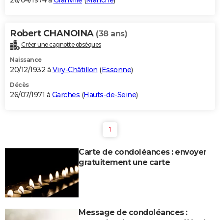
26/04/1974 à
Granville
(
Manche
)
Robert CHANOINA
(38 ans)
Créer une cagnotte obsèques
Naissance
20/12/1932 à
Viry-Châtillon
(
Essonne
)
Décès
26/07/1971 à
Garches
(
Hauts-de-Seine
)
1
Carte de condoléances : envoyer
gratuitement une carte
Message de condoléances :