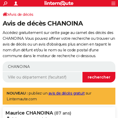
ACTUALITÉS
Connexion
S'inscrire
Avis de décès
Rechercher
Société
Education
Villes
Politique
Faits Divers
Monde
+
SPORT
Avis de décès CHANOINA
Football
Cyclisme
Forum
Coupe du monde 2026
Tennis
Rugby
CULTURE
Accédez gratuitement sur cette page au carnet des décès des
TNT
Cinéma
Musique
Programme TV
Streaming
Sorties cinéma
+
CHANOINA. Vous pouvez affiner votre recherche ou trouver un
FINANCE
avis de décès ou un avis d'obsèques plus ancien en tapant le
Impôts
Immobilier
Banque
Crédit
Retraite
Epargne
Risques naturels par ville
Assurance
AUTO
nom d'un défunt et/ou le nom ou le code postal d'une
commune dans le moteur de recherche ci-dessous.
Réserver un essai
Berlines
Forum auto
Essais
Citadines
SUV
+
HIGH-TECH
Meilleur smartphone
Ordinateurs
Guide high-tech
Mobiles
Internet
Jeux vidéo
+
BRICOLAGE
Aménagement intérieur
Cuisine
Jardinage
+
Forum
Extérieur
Salle de bains
Rangement
WEEK-END
Escapades
Expositions
Week-end nature
Guides de France
Patrimoine
Musées
+
LIFESTYLE
NOUVEAU :
publiez un
avis de décès gratuit
sur
Linternaute.com
Bien-être
Mode
+
Art de vivre
Loisirs
Modes de vie
SANTE
Maurice CHANOINA
Guide de la santé
Médicaments
+
Alimentation
Maladies
Sommeil
(87 ans)
VOYAGE