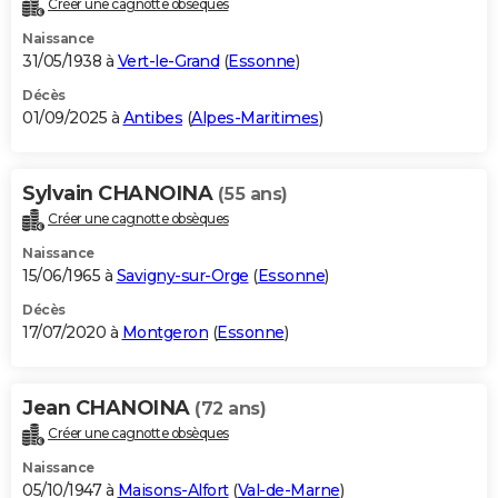
Créer une cagnotte obsèques
City break
Voyage de noces
Climat
Destinations
Voyage nature
Forum
+
PHOTO
Naissance
31/05/1938 à
Vert-le-Grand
(
Essonne
)
GUIDES D'ACHAT
Décès
01/09/2025 à
Antibes
(
Alpes-Maritimes
)
BONS PLANS
CARTE DE VOEUX
Sylvain CHANOINA
(55 ans)
Carte Bonne année
Carte Pâques
Carte de Noël
Carte Saint-Valentin
Carte d'anniversaire
DICTIONNAIRE
Créer une cagnotte obsèques
Biographies
Expressions
Dictionnaire
Citations
Proverbes
PROGRAMME TV
Naissance
15/06/1965 à
Savigny-sur-Orge
(
Essonne
)
COPAINS D'AVANT
Décès
17/07/2020 à
Montgeron
(
Essonne
)
Se connecter
Collèges
Universités
Service militaire
S'inscrire
Lycées
Primaires
Entreprises
Avis de recherche
AVIS DE DÉCÈS
FORUM
Jean CHANOINA
(72 ans)
Lifestyle
Sport
Television
Cinema
Bricolage
Culture
Auto
Voyage
Créer une cagnotte obsèques
Naissance
05/10/1947 à
Maisons-Alfort
(
Val-de-Marne
)