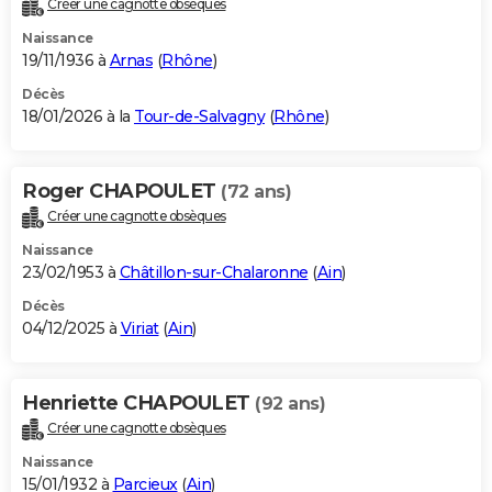
Créer une cagnotte obsèques
City break
Voyage de noces
Climat
Destinations
Voyage nature
Forum
+
PHOTO
Naissance
19/11/1936 à
Arnas
(
Rhône
)
GUIDES D'ACHAT
Décès
18/01/2026 à la
Tour-de-Salvagny
(
Rhône
)
BONS PLANS
CARTE DE VOEUX
Roger CHAPOULET
(72 ans)
Carte Bonne année
Carte Pâques
Carte de Noël
Carte Saint-Valentin
Carte d'anniversaire
DICTIONNAIRE
Créer une cagnotte obsèques
Biographies
Expressions
Dictionnaire
Citations
Proverbes
PROGRAMME TV
Naissance
23/02/1953 à
Châtillon-sur-Chalaronne
(
Ain
)
COPAINS D'AVANT
Décès
04/12/2025 à
Viriat
(
Ain
)
Se connecter
Collèges
Universités
Service militaire
S'inscrire
Lycées
Primaires
Entreprises
Avis de recherche
AVIS DE DÉCÈS
FORUM
Henriette CHAPOULET
(92 ans)
Lifestyle
Sport
Television
Cinema
Bricolage
Culture
Auto
Voyage
Créer une cagnotte obsèques
Naissance
15/01/1932 à
Parcieux
(
Ain
)