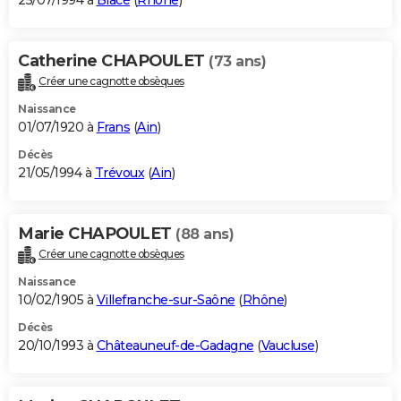
25/07/1994 à
Blacé
(
Rhône
)
Catherine CHAPOULET
(73 ans)
Créer une cagnotte obsèques
Naissance
01/07/1920 à
Frans
(
Ain
)
Décès
21/05/1994 à
Trévoux
(
Ain
)
Marie CHAPOULET
(88 ans)
Créer une cagnotte obsèques
Naissance
10/02/1905 à
Villefranche-sur-Saône
(
Rhône
)
Décès
20/10/1993 à
Châteauneuf-de-Gadagne
(
Vaucluse
)