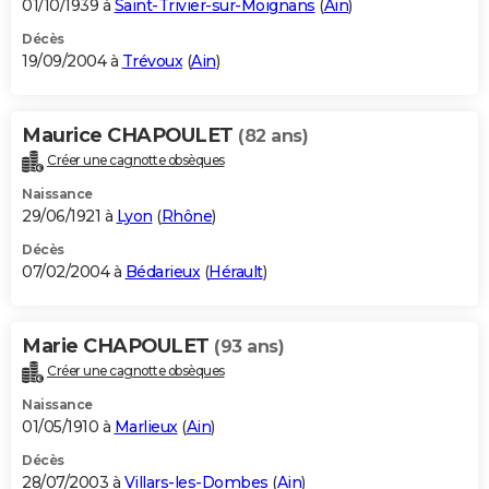
01/10/1939 à
Saint-Trivier-sur-Moignans
(
Ain
)
Décès
19/09/2004 à
Trévoux
(
Ain
)
Maurice CHAPOULET
(82 ans)
Créer une cagnotte obsèques
Naissance
29/06/1921 à
Lyon
(
Rhône
)
Décès
07/02/2004 à
Bédarieux
(
Hérault
)
Marie CHAPOULET
(93 ans)
Créer une cagnotte obsèques
Naissance
01/05/1910 à
Marlieux
(
Ain
)
Décès
28/07/2003 à
Villars-les-Dombes
(
Ain
)