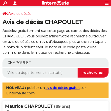
ACTUALITÉS
Connexion
S'inscrire
Avis de décès
Rechercher
Société
Education
Villes
Politique
Faits Divers
Monde
+
SPORT
Avis de décès CHAPOULET
Football
Cyclisme
Forum
Coupe du monde 2026
Tennis
Rugby
CULTURE
Accédez gratuitement sur cette page au carnet des décès des
TNT
Cinéma
Musique
Programme TV
Streaming
Sorties cinéma
+
CHAPOULET. Vous pouvez affiner votre recherche ou trouver
FINANCE
un avis de décès ou un avis d'obsèques plus ancien en tapant
Impôts
Immobilier
Banque
Crédit
Retraite
Epargne
Risques naturels par ville
Assurance
AUTO
le nom d'un défunt et/ou le nom ou le code postal d'une
commune dans le moteur de recherche ci-dessous.
Réserver un essai
Berlines
Forum auto
Essais
Citadines
SUV
+
HIGH-TECH
Meilleur smartphone
Ordinateurs
Guide high-tech
Mobiles
Internet
Jeux vidéo
+
BRICOLAGE
Aménagement intérieur
Cuisine
Jardinage
+
Forum
Extérieur
Salle de bains
Rangement
WEEK-END
Escapades
Expositions
Week-end nature
Guides de France
Patrimoine
Musées
+
LIFESTYLE
NOUVEAU :
publiez un
avis de décès gratuit
sur
Linternaute.com
Bien-être
Mode
+
Art de vivre
Loisirs
Modes de vie
SANTE
Maurice CHAPOULET
Guide de la santé
Médicaments
+
Alimentation
Maladies
Sommeil
(89 ans)
VOYAGE