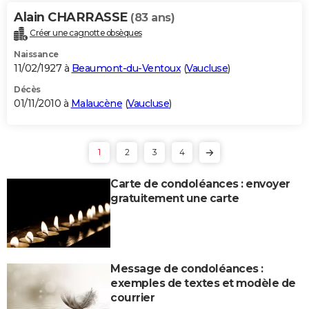
Alain CHARRASSE
(83 ans)
Créer une cagnotte obsèques
Naissance
11/02/1927 à
Beaumont-du-Ventoux
(
Vaucluse
)
Décès
01/11/2010 à
Malaucène
(
Vaucluse
)
1
2
3
4
Carte de condoléances : envoyer
gratuitement une carte
Message de condoléances :
exemples de textes et modèle de
courrier