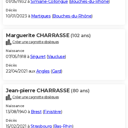
01/05/1932 à
Simiane-Collongue
(
Bouches-du-Rhône
)
Décès
10/01/2023 à
Martigues
(
Bouches-du-Rhône
)
Marguerite CHARRASSE
(102 ans)
Créer une cagnotte obsèques
Naissance
07/05/1918 à
Séguret
(
Vaucluse
)
Décès
22/04/2021 aux
Angles
(
Gard
)
Jean-pierre CHARRASSE
(80 ans)
Créer une cagnotte obsèques
Naissance
13/08/1940 à
Brest
(
Finistère
)
Décès
15/02/2021 à
Strasbourg
(
Bas-Rhin
)