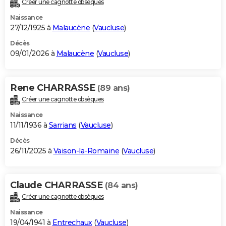
Créer une cagnotte obsèques
City break
Voyage de noces
Climat
Destinations
Voyage nature
Forum
+
PHOTO
Naissance
27/12/1925 à
Malaucène
(
Vaucluse
)
GUIDES D'ACHAT
Décès
09/01/2026 à
Malaucène
(
Vaucluse
)
BONS PLANS
CARTE DE VOEUX
Rene CHARRASSE
(89 ans)
Carte Bonne année
Carte Pâques
Carte de Noël
Carte Saint-Valentin
Carte d'anniversaire
DICTIONNAIRE
Créer une cagnotte obsèques
Biographies
Expressions
Dictionnaire
Citations
Proverbes
PROGRAMME TV
Naissance
11/11/1936 à
Sarrians
(
Vaucluse
)
COPAINS D'AVANT
Décès
26/11/2025 à
Vaison-la-Romaine
(
Vaucluse
)
Se connecter
Collèges
Universités
Service militaire
S'inscrire
Lycées
Primaires
Entreprises
Avis de recherche
AVIS DE DÉCÈS
FORUM
Claude CHARRASSE
(84 ans)
Lifestyle
Sport
Television
Cinema
Bricolage
Culture
Auto
Voyage
Créer une cagnotte obsèques
Naissance
19/04/1941 à
Entrechaux
(
Vaucluse
)