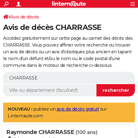
ACTUALITÉS
Connexion
S'inscrire
Avis de décès
Rechercher
Société
Education
Villes
Politique
Faits Divers
Monde
+
SPORT
Avis de décès CHARRASSE
Football
Cyclisme
Forum
Coupe du monde 2026
Tennis
Rugby
CULTURE
Accédez gratuitement sur cette page au carnet des décès des
TNT
Cinéma
Musique
Programme TV
Streaming
Sorties cinéma
+
CHARRASSE. Vous pouvez affiner votre recherche ou trouver
FINANCE
un avis de décès ou un avis d'obsèques plus ancien en tapant
Impôts
Immobilier
Banque
Crédit
Retraite
Epargne
Risques naturels par ville
Assurance
AUTO
le nom d'un défunt et/ou le nom ou le code postal d'une
commune dans le moteur de recherche ci-dessous.
Réserver un essai
Berlines
Forum auto
Essais
Citadines
SUV
+
HIGH-TECH
Meilleur smartphone
Ordinateurs
Guide high-tech
Mobiles
Internet
Jeux vidéo
+
BRICOLAGE
Aménagement intérieur
Cuisine
Jardinage
+
Forum
Extérieur
Salle de bains
Rangement
WEEK-END
Escapades
Expositions
Week-end nature
Guides de France
Patrimoine
Musées
+
LIFESTYLE
NOUVEAU :
publiez un
avis de décès gratuit
sur
Linternaute.com
Bien-être
Mode
+
Art de vivre
Loisirs
Modes de vie
SANTE
Raymonde CHARRASSE
Guide de la santé
Médicaments
+
Alimentation
Maladies
Sommeil
(100 ans)
VOYAGE