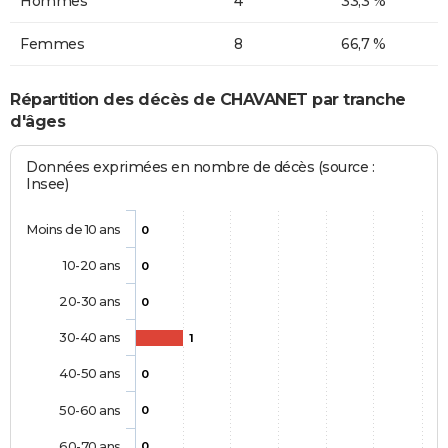
Hommes
4
33,3 %
Femmes
8
66,7 %
Répartition des décès de CHAVANET par tranche
d'âges
Données exprimées en nombre de décès (source :
Insee)
Moins de 10 ans
0
10-20 ans
0
20-30 ans
0
30-40 ans
1
40-50 ans
0
50-60 ans
0
60-70 ans
0