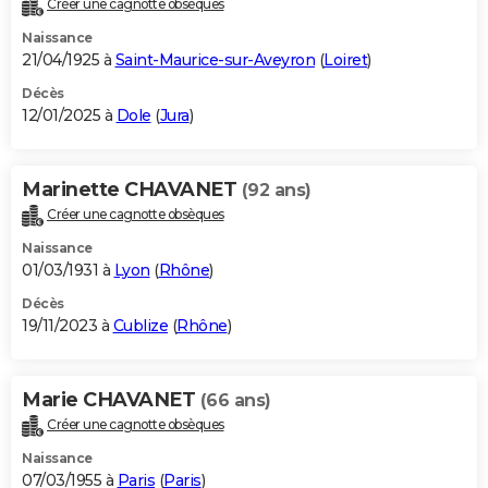
Créer une cagnotte obsèques
City break
Voyage de noces
Climat
Destinations
Voyage nature
Forum
+
PHOTO
Naissance
21/04/1925 à
Saint-Maurice-sur-Aveyron
(
Loiret
)
GUIDES D'ACHAT
Décès
12/01/2025 à
Dole
(
Jura
)
BONS PLANS
CARTE DE VOEUX
Marinette CHAVANET
(92 ans)
Carte Bonne année
Carte Pâques
Carte de Noël
Carte Saint-Valentin
Carte d'anniversaire
DICTIONNAIRE
Créer une cagnotte obsèques
Biographies
Expressions
Dictionnaire
Citations
Proverbes
PROGRAMME TV
Naissance
01/03/1931 à
Lyon
(
Rhône
)
COPAINS D'AVANT
Décès
19/11/2023 à
Cublize
(
Rhône
)
Se connecter
Collèges
Universités
Service militaire
S'inscrire
Lycées
Primaires
Entreprises
Avis de recherche
AVIS DE DÉCÈS
FORUM
Marie CHAVANET
(66 ans)
Lifestyle
Sport
Television
Cinema
Bricolage
Culture
Auto
Voyage
Créer une cagnotte obsèques
Naissance
07/03/1955 à
Paris
(
Paris
)