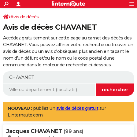
ACTUALITÉS
Connexion
S'inscrire
Avis de décès
Rechercher
Société
Education
Villes
Politique
Faits Divers
Monde
+
SPORT
Avis de décès CHAVANET
Football
Cyclisme
Forum
Coupe du monde 2026
Tennis
Rugby
CULTURE
Accédez gratuitement sur cette page au carnet des décès des
TNT
Cinéma
Musique
Programme TV
Streaming
Sorties cinéma
+
CHAVANET. Vous pouvez affiner votre recherche ou trouver un
FINANCE
avis de décès ou un avis d'obsèques plus ancien en tapant le
Impôts
Immobilier
Banque
Crédit
Retraite
Epargne
Risques naturels par ville
Assurance
AUTO
nom d'un défunt et/ou le nom ou le code postal d'une
commune dans le moteur de recherche ci-dessous.
Réserver un essai
Berlines
Forum auto
Essais
Citadines
SUV
+
HIGH-TECH
Meilleur smartphone
Ordinateurs
Guide high-tech
Mobiles
Internet
Jeux vidéo
+
BRICOLAGE
Aménagement intérieur
Cuisine
Jardinage
+
Forum
Extérieur
Salle de bains
Rangement
WEEK-END
Escapades
Expositions
Week-end nature
Guides de France
Patrimoine
Musées
+
LIFESTYLE
NOUVEAU :
publiez un
avis de décès gratuit
sur
Linternaute.com
Bien-être
Mode
+
Art de vivre
Loisirs
Modes de vie
SANTE
Jacques CHAVANET
Guide de la santé
Médicaments
+
Alimentation
Maladies
Sommeil
(99 ans)
VOYAGE