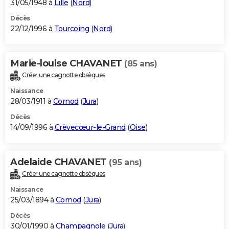
31/05/1948 à
Lille
(
Nord
)
Décès
22/12/1996 à
Tourcoing
(
Nord
)
Marie-louise CHAVANET
(85 ans)
Créer une cagnotte obsèques
Naissance
28/03/1911 à
Cornod
(
Jura
)
Décès
14/09/1996 à
Crèvecœur-le-Grand
(
Oise
)
Adelaide CHAVANET
(95 ans)
Créer une cagnotte obsèques
Naissance
25/03/1894 à
Cornod
(
Jura
)
Décès
30/01/1990 à
Champagnole
(
Jura
)