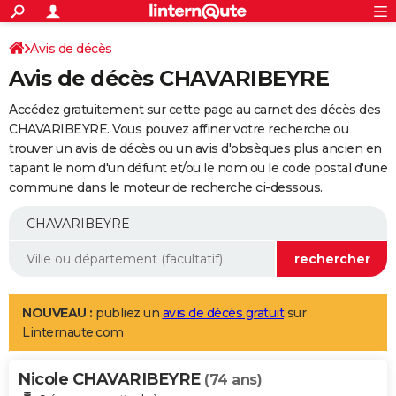
ACTUALITÉS
Connexion
S'inscrire
Avis de décès
Rechercher
Société
Education
Villes
Politique
Faits Divers
Monde
+
SPORT
Avis de décès CHAVARIBEYRE
Football
Cyclisme
Forum
Coupe du monde 2026
Tennis
Rugby
CULTURE
Accédez gratuitement sur cette page au carnet des décès des
TNT
Cinéma
Musique
Programme TV
Streaming
Sorties cinéma
+
CHAVARIBEYRE. Vous pouvez affiner votre recherche ou
FINANCE
trouver un avis de décès ou un avis d'obsèques plus ancien en
Impôts
Immobilier
Banque
Crédit
Retraite
Epargne
Risques naturels par ville
Assurance
AUTO
tapant le nom d'un défunt et/ou le nom ou le code postal d'une
commune dans le moteur de recherche ci-dessous.
Réserver un essai
Berlines
Forum auto
Essais
Citadines
SUV
+
HIGH-TECH
Meilleur smartphone
Ordinateurs
Guide high-tech
Mobiles
Internet
Jeux vidéo
+
BRICOLAGE
Aménagement intérieur
Cuisine
Jardinage
+
Forum
Extérieur
Salle de bains
Rangement
WEEK-END
Escapades
Expositions
Week-end nature
Guides de France
Patrimoine
Musées
+
LIFESTYLE
NOUVEAU :
publiez un
avis de décès gratuit
sur
Linternaute.com
Bien-être
Mode
+
Art de vivre
Loisirs
Modes de vie
SANTE
Nicole CHAVARIBEYRE
Guide de la santé
Médicaments
+
Alimentation
Maladies
Sommeil
(74 ans)
VOYAGE