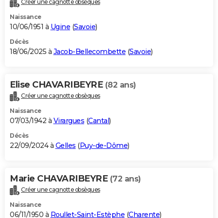
Créer une cagnotte obsèques
City break
Voyage de noces
Climat
Destinations
Voyage nature
Forum
+
PHOTO
Naissance
10/06/1951 à
Ugine
(
Savoie
)
GUIDES D'ACHAT
Décès
18/06/2025 à
Jacob-Bellecombette
(
Savoie
)
BONS PLANS
CARTE DE VOEUX
Elise CHAVARIBEYRE
(82 ans)
Carte Bonne année
Carte Pâques
Carte de Noël
Carte Saint-Valentin
Carte d'anniversaire
DICTIONNAIRE
Créer une cagnotte obsèques
Biographies
Expressions
Dictionnaire
Citations
Proverbes
PROGRAMME TV
Naissance
07/03/1942 à
Virargues
(
Cantal
)
COPAINS D'AVANT
Décès
22/09/2024 à
Gelles
(
Puy-de-Dôme
)
Se connecter
Collèges
Universités
Service militaire
S'inscrire
Lycées
Primaires
Entreprises
Avis de recherche
AVIS DE DÉCÈS
FORUM
Marie CHAVARIBEYRE
(72 ans)
Lifestyle
Sport
Television
Cinema
Bricolage
Culture
Auto
Voyage
Créer une cagnotte obsèques
Naissance
06/11/1950 à
Roullet-Saint-Estèphe
(
Charente
)