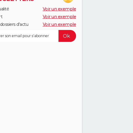
alité
Voir un exemple
rt
Voir un exemple
dossiers d'actu
Voir un exemple