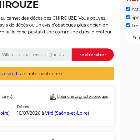
CHIROUZE
Actu
Spo
e au carnet des décès des CHIROUZE. Vous pouvez
 avis de décès ou un avis d'obsèques plus ancien en
Les 
nom ou le code postal d'une commune dans le moteur
s gratuit
sur Linternaute.com
 ans)
Créer une cagnotte obsèques
Décès
oire
)
16/07/2026 à
Viré
(
Saône-et-Loire
)