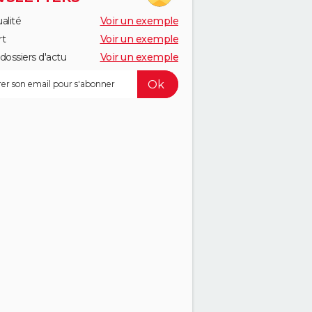
alité
Voir un exemple
rt
Voir un exemple
dossiers d'actu
Voir un exemple