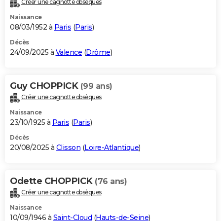
Créer une cagnotte obsèques
City break
Voyage de noces
Climat
Destinations
Voyage nature
Forum
+
PHOTO
Naissance
08/03/1952 à
Paris
(
Paris
)
GUIDES D'ACHAT
Décès
24/09/2025 à
Valence
(
Drôme
)
BONS PLANS
CARTE DE VOEUX
Guy CHOPPICK
(99 ans)
Carte Bonne année
Carte Pâques
Carte de Noël
Carte Saint-Valentin
Carte d'anniversaire
DICTIONNAIRE
Créer une cagnotte obsèques
Biographies
Expressions
Dictionnaire
Citations
Proverbes
PROGRAMME TV
Naissance
23/10/1925 à
Paris
(
Paris
)
COPAINS D'AVANT
Décès
20/08/2025 à
Clisson
(
Loire-Atlantique
)
Se connecter
Collèges
Universités
Service militaire
S'inscrire
Lycées
Primaires
Entreprises
Avis de recherche
AVIS DE DÉCÈS
FORUM
Odette CHOPPICK
(76 ans)
Lifestyle
Sport
Television
Cinema
Bricolage
Culture
Auto
Voyage
Créer une cagnotte obsèques
Naissance
10/09/1946 à
Saint-Cloud
(
Hauts-de-Seine
)