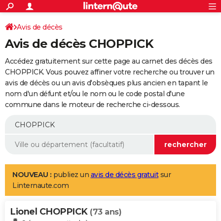
ACTUALITÉS
Connexion
S'inscrire
Avis de décès
Rechercher
Société
Education
Villes
Politique
Faits Divers
Monde
+
SPORT
Avis de décès CHOPPICK
Football
Cyclisme
Forum
Coupe du monde 2026
Tennis
Rugby
CULTURE
Accédez gratuitement sur cette page au carnet des décès des
TNT
Cinéma
Musique
Programme TV
Streaming
Sorties cinéma
+
CHOPPICK. Vous pouvez affiner votre recherche ou trouver un
FINANCE
avis de décès ou un avis d'obsèques plus ancien en tapant le
Impôts
Immobilier
Banque
Crédit
Retraite
Epargne
Risques naturels par ville
Assurance
AUTO
nom d'un défunt et/ou le nom ou le code postal d'une
commune dans le moteur de recherche ci-dessous.
Réserver un essai
Berlines
Forum auto
Essais
Citadines
SUV
+
HIGH-TECH
Meilleur smartphone
Ordinateurs
Guide high-tech
Mobiles
Internet
Jeux vidéo
+
BRICOLAGE
Aménagement intérieur
Cuisine
Jardinage
+
Forum
Extérieur
Salle de bains
Rangement
WEEK-END
Escapades
Expositions
Week-end nature
Guides de France
Patrimoine
Musées
+
LIFESTYLE
NOUVEAU :
publiez un
avis de décès gratuit
sur
Linternaute.com
Bien-être
Mode
+
Art de vivre
Loisirs
Modes de vie
SANTE
Lionel CHOPPICK
Guide de la santé
Médicaments
+
Alimentation
Maladies
Sommeil
(73 ans)
VOYAGE