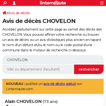
ACTUALITÉS
Connexion
S'inscrire
Avis de décès
Rechercher
Société
Education
Villes
Politique
Faits Divers
Monde
+
SPORT
Avis de décès CHOVELON
Football
Cyclisme
Forum
Coupe du monde 2026
Tennis
Rugby
CULTURE
Accédez gratuitement sur cette page au carnet des décès des
TNT
Cinéma
Musique
Programme TV
Streaming
Sorties cinéma
+
CHOVELON. Vous pouvez affiner votre recherche ou trouver
FINANCE
un avis de décès ou un avis d'obsèques plus ancien en tapant
Impôts
Immobilier
Banque
Crédit
Retraite
Epargne
Risques naturels par ville
Assurance
AUTO
le nom d'un défunt et/ou le nom ou le code postal d'une
commune dans le moteur de recherche ci-dessous.
Réserver un essai
Berlines
Forum auto
Essais
Citadines
SUV
+
HIGH-TECH
Meilleur smartphone
Ordinateurs
Guide high-tech
Mobiles
Internet
Jeux vidéo
+
BRICOLAGE
Aménagement intérieur
Cuisine
Jardinage
+
Forum
Extérieur
Salle de bains
Rangement
WEEK-END
Escapades
Expositions
Week-end nature
Guides de France
Patrimoine
Musées
+
LIFESTYLE
NOUVEAU :
publiez un
avis de décès gratuit
sur
Linternaute.com
Bien-être
Mode
+
Art de vivre
Loisirs
Modes de vie
SANTE
Alain CHOVELON
Guide de la santé
Médicaments
+
Alimentation
Maladies
Sommeil
(73 ans)
VOYAGE