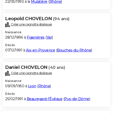
22/05/1993 à la
Mulatière
(
Rhône
)
Leopold CHOVELON
(94 ans)
Créer une cagnotte obsèques
Naissance
28/12/1896 à
Figanières
(
Var
)
Décès
07/12/1991 à
Aix-en-Provence
(
Bouches-du-Rhône
)
Daniel CHOVELON
(40 ans)
Créer une cagnotte obsèques
Naissance
09/09/1950 à
Lyon
(
Rhône
)
Décès
25/02/1991 à
Beauregard-l'Évêque
(
Puy-de-Dôme
)