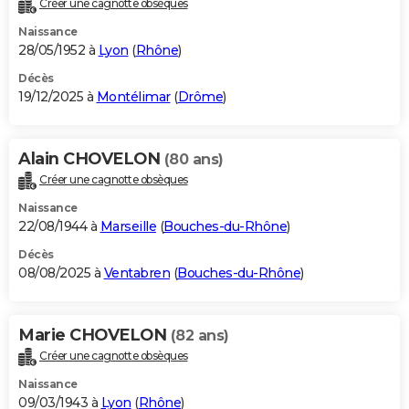
Créer une cagnotte obsèques
City break
Voyage de noces
Climat
Destinations
Voyage nature
Forum
+
PHOTO
Naissance
28/05/1952 à
Lyon
(
Rhône
)
GUIDES D'ACHAT
Décès
19/12/2025 à
Montélimar
(
Drôme
)
BONS PLANS
CARTE DE VOEUX
Alain CHOVELON
(80 ans)
Carte Bonne année
Carte Pâques
Carte de Noël
Carte Saint-Valentin
Carte d'anniversaire
DICTIONNAIRE
Créer une cagnotte obsèques
Biographies
Expressions
Dictionnaire
Citations
Proverbes
PROGRAMME TV
Naissance
22/08/1944 à
Marseille
(
Bouches-du-Rhône
)
COPAINS D'AVANT
Décès
08/08/2025 à
Ventabren
(
Bouches-du-Rhône
)
Se connecter
Collèges
Universités
Service militaire
S'inscrire
Lycées
Primaires
Entreprises
Avis de recherche
AVIS DE DÉCÈS
FORUM
Marie CHOVELON
(82 ans)
Lifestyle
Sport
Television
Cinema
Bricolage
Culture
Auto
Voyage
Créer une cagnotte obsèques
Naissance
09/03/1943 à
Lyon
(
Rhône
)