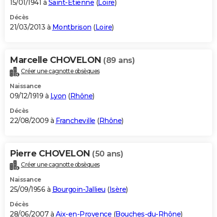
15/01/1941 à
Saint-Étienne
(
Loire
)
Décès
21/03/2013 à
Montbrison
(
Loire
)
Marcelle CHOVELON
(89 ans)
Créer une cagnotte obsèques
Naissance
09/12/1919 à
Lyon
(
Rhône
)
Décès
22/08/2009 à
Francheville
(
Rhône
)
Pierre CHOVELON
(50 ans)
Créer une cagnotte obsèques
Naissance
25/09/1956 à
Bourgoin-Jallieu
(
Isère
)
Décès
28/06/2007 à
Aix-en-Provence
(
Bouches-du-Rhône
)