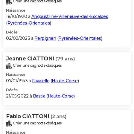
Créer une cagnotte obsèques
City break
Voyage de noces
Climat
Destinations
Voyage nature
Forum
+
PHOTO
Naissance
18/10/1920 à
Angoustrine-Villeneuve-des-Escaldes
GUIDES D'ACHAT
(
Pyrénées-Orientales
)
BONS PLANS
Décès
02/02/2023 à
Perpignan
(
Pyrénées-Orientales
)
CARTE DE VOEUX
Carte Bonne année
Carte Pâques
Carte de Noël
Carte Saint-Valentin
Carte d'anniversaire
DICTIONNAIRE
Jeanne CIATTONI
(79 ans)
Créer une cagnotte obsèques
Biographies
Expressions
Dictionnaire
Citations
Proverbes
PROGRAMME TV
Naissance
COPAINS D'AVANT
07/01/1943 à
Favalello
(
Haute-Corse
)
Décès
Se connecter
Collèges
Universités
Service militaire
S'inscrire
Lycées
Primaires
Entreprises
Avis de recherche
AVIS DE DÉCÈS
21/05/2022 à
Bastia
(
Haute-Corse
)
FORUM
Lifestyle
Sport
Television
Cinema
Bricolage
Culture
Auto
Voyage
Fabio CIATTONI
(2 ans)
Créer une cagnotte obsèques
Naissance