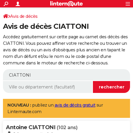
ACTUALITÉS
Connexion
S'inscrire
Avis de décès
Rechercher
Société
Education
Villes
Politique
Faits Divers
Monde
+
SPORT
Avis de décès CIATTONI
Football
Cyclisme
Forum
Coupe du monde 2026
Tennis
Rugby
CULTURE
Accédez gratuitement sur cette page au carnet des décès des
TNT
Cinéma
Musique
Programme TV
Streaming
Sorties cinéma
+
CIATTONI. Vous pouvez affiner votre recherche ou trouver un
FINANCE
avis de décès ou un avis d'obsèques plus ancien en tapant le
Impôts
Immobilier
Banque
Crédit
Retraite
Epargne
Risques naturels par ville
Assurance
AUTO
nom d'un défunt et/ou le nom ou le code postal d'une
commune dans le moteur de recherche ci-dessous.
Réserver un essai
Berlines
Forum auto
Essais
Citadines
SUV
+
HIGH-TECH
Meilleur smartphone
Ordinateurs
Guide high-tech
Mobiles
Internet
Jeux vidéo
+
BRICOLAGE
Aménagement intérieur
Cuisine
Jardinage
+
Forum
Extérieur
Salle de bains
Rangement
WEEK-END
Escapades
Expositions
Week-end nature
Guides de France
Patrimoine
Musées
+
LIFESTYLE
NOUVEAU :
publiez un
avis de décès gratuit
sur
Linternaute.com
Bien-être
Mode
+
Art de vivre
Loisirs
Modes de vie
SANTE
Antoine CIATTONI
Guide de la santé
Médicaments
+
Alimentation
Maladies
Sommeil
(102 ans)
VOYAGE