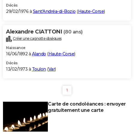
Décès
29/02/1976 à
Sant'Andréa-di-Bozio
(
Haute-Corse
)
Alexandre CIATTONI
(80 ans)
Créer une cagnotte obsèques
Naissance
16/06/1892 à
Alando
(
Haute-Corse
)
Décès
13/02/1973 à
Toulon
(
Var
)
1
Carte de condoléances : envoyer
gratuitement une carte